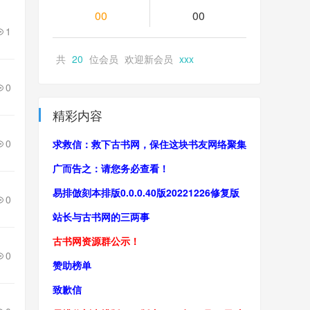
00
00
1
共
20
位会员 欢迎新会员
xxx
0
精彩内容
0
求救信：救下古书网，保住这块书友网络聚集
地！
广而告之：请您务必查看！
易排倣刻本排版0.0.0.40版20221226修复版
0
站长与古书网的三两事
古书网资源群公示！
0
赞助榜单
致歉信