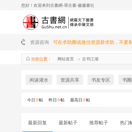
您好！欢迎来到古書網-尋古書-徽廬書社
资源咨询
可在求助圈或微信资源群求助，不要
当前位置：
网站首页
古书江湖
闲谈灌水
资源共享
书友专区
书圈
今日
0
帖 昨日
0
帖 最高日
0
帖
最新回复
最新帖子
推荐帖子
热门