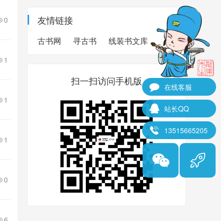
友情链接
0
古书网
寻古书
线装书文库
1
扫一扫访问手机版
在线客服
1
站长QQ
13515665205
1
0
6