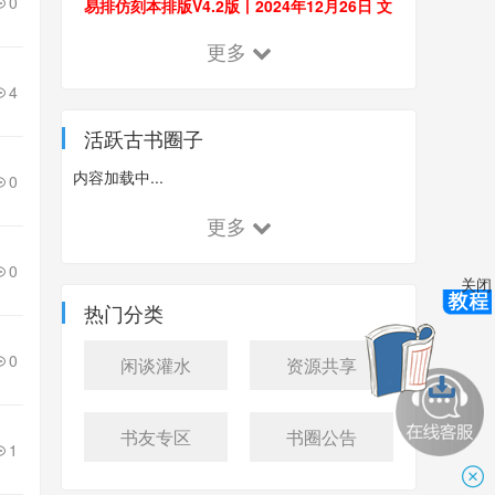
0
易排仿刻本排版V4.2版丨2024年12月26日 文
末附带4.2.1版
更多
4
活跃古书圈子
内容加载中...
0
更多
0
关闭
热门分类
0
闲谈灌水
资源共享
书友专区
书圈公告
1