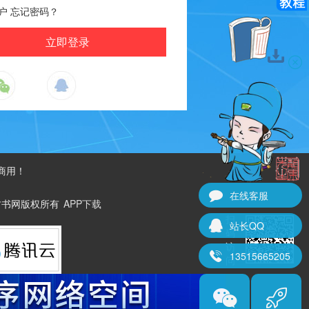
户
忘记密码？
商用！
在线客服
ved. 古书网版权所有
APP下载
扫
站长QQ
码
访
13515665205
问