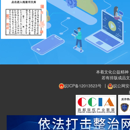
本着文化公益精神，
若有排版成品文
皖ICP备12013523号
丨
皖公网安备 