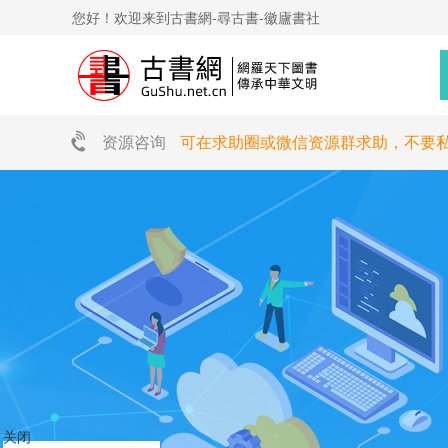
您好！欢迎来到古書網-尋古書-徽廬書社
资源咨询
可在求助圈或微信资源群求助，不要
关闭