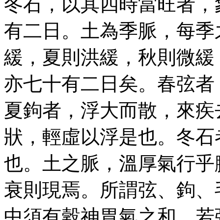
冬石，以其四時當旺者，
有二日。土為季脈，每季
緩，夏則洪緩，秋則微緩
亦七十有二日矣。春弦者
夏鉤者，浮大而散，來疾
狀，輕虛以浮是也。冬石
也。土之脈，溫厚氣行乎
衰則現焉。所謂弦、鉤、
中須有穀神胃氣之和。若