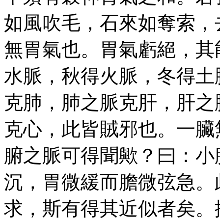
如風吹毛，石來如奪索，
無胃氣也。胃氣虧絕，其
水脈，秋得火脈，冬得土
克肺，肺之脈克肝，肝之
克心，此皆賊邪也。一臟
腑之脈可得聞歟？曰：小
沉，胃微緩而膽微弦急。
求，斯有得其近似者矣。