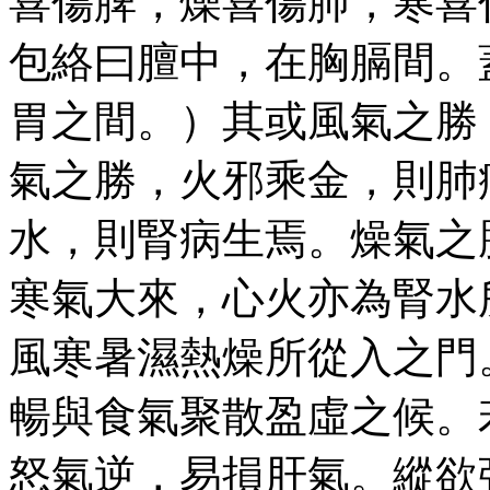
喜傷脾，燥喜傷肺，寒喜
包絡曰膻中，在胸膈間。
胃之間。）其或風氣之勝
氣之勝，火邪乘金，則肺
水，則腎病生焉。燥氣之
寒氣大來，心火亦為腎水
風寒暑濕熱燥所從入之門
暢與食氣聚散盈虛之候。
怒氣逆，易損肝氣。縱欲