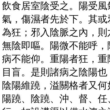
飲食居室陰受之。陽受風
氣，傷濕者先於下。其或
為狂；邪入陰脈之內，則
無陰即嘔。陽微不能呼，
病不能仰。重陽者狂，重
目盲。是則諸病之陰陽也
陰陽維蹺，溢關格者又何
陽蹺、陰蹺、沖、督、任