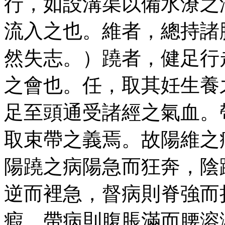
行，如設溝渠以備水潦之
流入之也。維者，總持諸
然失志。）蹺者，健足行
之會也。任，取其妊生養
足至頭通受諸經之氣血。
取束帶之義焉。故陽維之
陽蹺之病陽急而狂奔，陰
逆而裡急，督病則脊強而
瘕，帶病則腹脹滿而腰溶