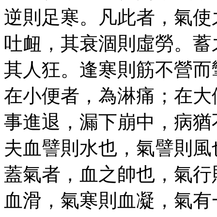
逆則足寒。凡此者，氣使
吐衄，其衰涸則虛勞。蓄
其人狂。逢寒則筋不營而
在小便者，為淋痛；在大
事進退，漏下崩中，病猶
夫血譬則水也，氣譬則風
蓋氣者，血之帥也，氣行
血滑，氣寒則血凝，氣有