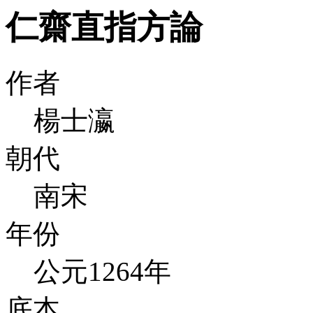
仁齋直指方論
作者
楊士瀛
朝代
南宋
年份
公元1264年
底本