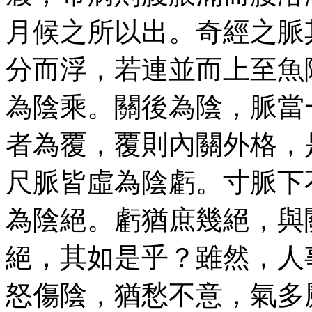
月候之所以出。奇經之脈
分而浮，若連並而上至魚
為陰乘。關後為陰，脈當
者為覆，覆則內關外格，
尺脈皆虛為陰虧。寸脈下
為陰絕。虧猶庶幾絕，與
絕，其如是乎？雖然，人
怒傷陰，猶愁不意，氣多