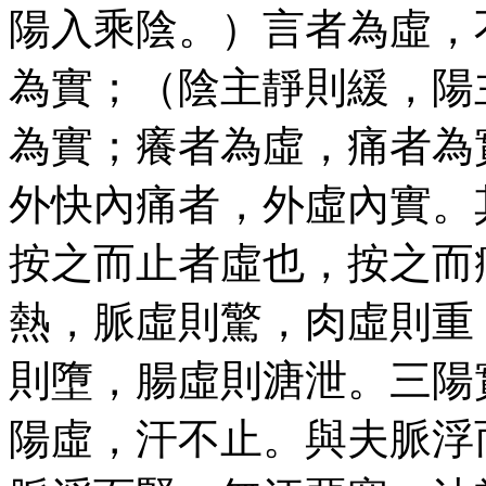
陽入乘陰。）言者為虛，
為實；（陰主靜則緩，陽
為實；癢者為虛，痛者為
外快內痛者，外虛內實。
按之而止者虛也，按之而
熱，脈虛則驚，肉虛則重
則墮，腸虛則溏泄。三陽
陽虛，汗不止。與夫脈浮