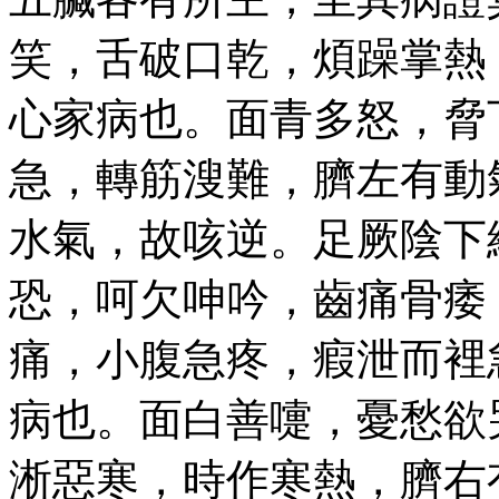
笑，舌破口乾，煩躁掌熱
心家病也。面青多怒，脅
急，轉筋溲難，臍左有動
水氣，故咳逆。足厥陰下
恐，呵欠呻吟，齒痛骨痿
痛，小腹急疼，瘕泄而裡
病也。面白善嚏，憂愁欲
淅惡寒，時作寒熱，臍右