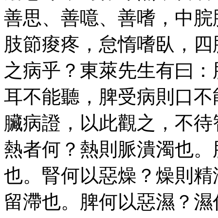
善思、善噫、善嗜，中脘
肢節痠疼，怠惰嗜臥，四
之病乎？東萊先生有曰：
耳不能聽，脾受病則口不
臟病證，以此觀之，不待
熱者何？熱則脈潰濁也。
也。腎何以惡燥？燥則精
留滯也。脾何以惡濕？濕