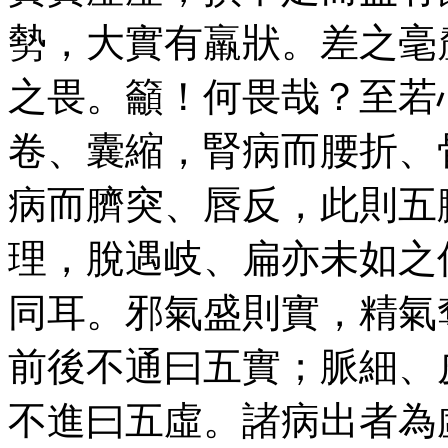
勢，大實有羸狀。差之毫
之畏。籲！何畏哉？至若
卷、囊縮，腎病而腰折、
病而臍突、唇反，此則五
理，脫遇岐、扁亦未如之
同耳。邪氣盛則實，精氣
前後不通曰五實；脈細、
不進曰五虛。諸病出者為