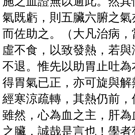
施之血證無以逾此。然其
氣既虧，則五臟六腑之氣
而佐助之。（大凡治病，
虛不食，以致發熱，若與
不退。惟先以助胃止吐為
得胃氣已正，亦可旋與解
經寒涼疏轉，其熱仍前，
雖然，心為血之主，肝為
之臟，誠哉是言也！學者