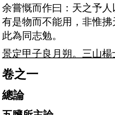
余嘗慨而作曰：天之予人
有是物而不能用，非惟拂
此為同志勉。
景定甲子良月朔。三山楊
卷之一
總論
五臟所主論