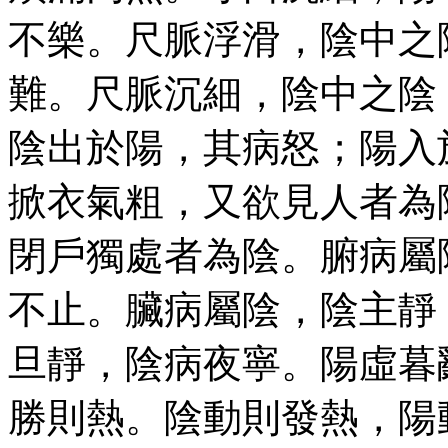
不樂。尺脈浮滑，陰中之
難。尺脈沉細，陰中之陰
陰出於陽，其病怒；陽入
掀衣氣粗，又欲見人者為
閉戶獨處者為陰。腑病屬
不止。臟病屬陰，陰主靜
旦靜，陰病夜寧。陽虛暮
勝則熱。陰動則發熱，陽