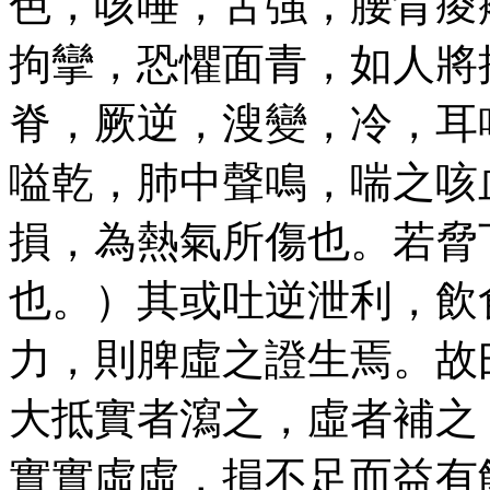
色，咳唾，舌強，腰背痠
拘攣，恐懼面青，如人將
脊，厥逆，溲變，冷，耳
嗌乾，肺中聲鳴，喘之咳
損，為熱氣所傷也。若脅
也。）其或吐逆泄利，飲
力，則脾虛之證生焉。故
大抵實者瀉之，虛者補之
實實虛虛，損不足而益有