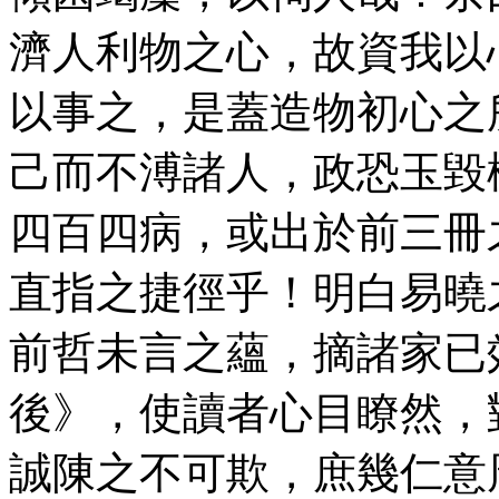
濟人利物之心，故資我以
以事之，是蓋造物初心之
己而不溥諸人，政恐玉毀
四百四病，或出於前三冊
直指之捷徑乎！明白易曉
前哲未言之蘊，摘諸家已
後》，使讀者心目瞭然，
誠陳之不可欺，庶幾仁意