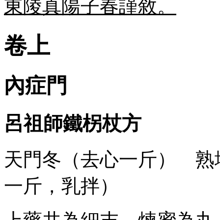
東陵真陽子春謹敘。
卷上
內症門
呂祖師鐵柺杖方
天門冬（去心一斤） 熟
一斤，乳拌）