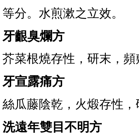
等分。水煎漱之立效。
牙齦臭爛方
芥菜根燒存性，研末，頻
牙宣露痛方
絲瓜藤陰乾，火煅存性，
洗遠年雙目不明方