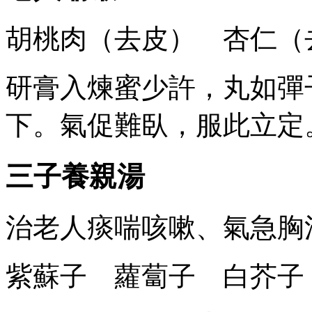
胡桃肉（去皮） 杏仁（
研膏入煉蜜少許，丸如彈
下。氣促難臥，服此立定
三子養親湯
治老人痰喘咳嗽、氣急胸
紫蘇子 蘿蔔子 白芥子