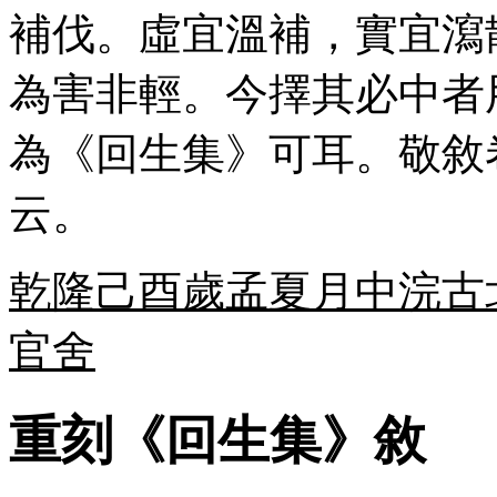
補伐。虛宜溫補，實宜瀉
為害非輕。今擇其必中者
為《回生集》可耳。敬敘
云。
乾隆己酉歲孟夏月中浣古
官舍
重刻《回生集》敘