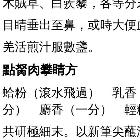
木賊草、白蒺藜，各等分
目睛垂出至鼻，或時大便
羌活煎汁服數盞。
點胬肉攀睛方
蛤粉（滾水飛過） 乳香
分） 麝香（一分） 輕
共研極細末。以新筆尖蘸