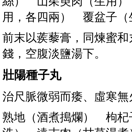
絲） 山茱萸肉（生用）
用，各四兩） 覆盆子（
前末以蒺藜膏，同煉蜜和
錢，空腹淡鹽湯下。
壯陽種子丸
治尺脈微弱而痿、虛寒無
熟地（酒煮搗爛） 枸杞