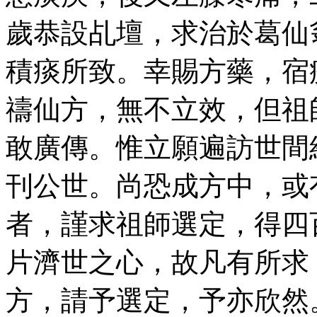
歲恭設乩壇，求治於葛仙
積痰所致。幸賜方藥，宿
禱仙方，無不立效，但祖
敢廣傳。惟立願遍訪世間
刊公世。尚恐成方中，或
者，謹求祖師選定，得四
片濟世之心，故凡有所求
方，請予選定，予亦欣然