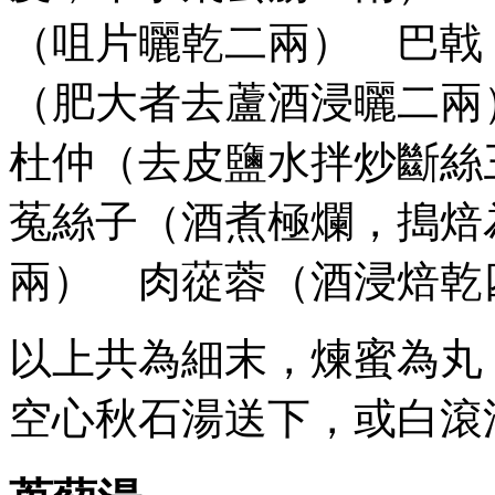
（咀片曬乾二兩） 巴戟
（肥大者去蘆酒浸曬二
杜仲（去皮鹽水拌炒斷
菟絲子（酒煮極爛，搗焙
兩） 肉蓯蓉（酒浸焙乾
以上共為細末，煉蜜為丸
空心秋石湯送下，或白滾