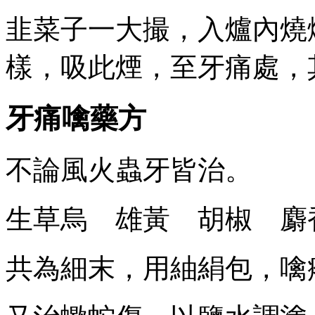
韭菜子一大撮，入爐內燒
樣，吸此煙，至牙痛處，
牙痛噙藥方
不論風火蟲牙皆治。
生草烏 雄黃 胡椒 麝
共為細末，用紬絹包，噙