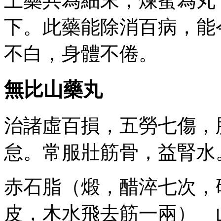
上藥共為細末，煉蜜為丸
下。此藥能除消百病，能
不白，身體不倦。
無比山藥丸
治諸虛百損，五勞七傷，
怠。常服壯筋骨，益腎水
赤石脂（煅，醋淬七次，
皮，木水飛去筋一兩） 