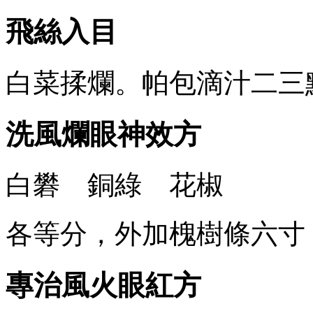
飛絲入目
白菜揉爛。帕包滴汁二三
洗風爛眼神效方
白礬 銅綠 花椒
各等分，外加槐樹條六寸
專治風火眼紅方