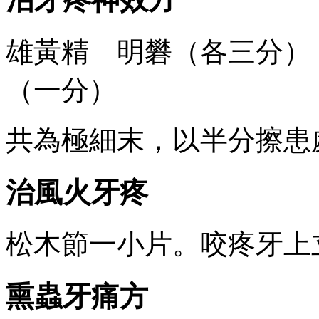
雄黃精 明礬（各三分）
（一分）
共為極細末，以半分擦患
治風火牙疼
松木節一小片。咬疼牙上
熏蟲牙痛方