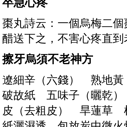
卒急心疼
棗丸詩云：一個烏梅二個
醋送下之，不害心疼直到
擦牙烏須不老神方
遼細辛（六錢） 熟地
破故紙 五味子（曬乾）
皮（去粗皮） 旱蓮草 
紙灑濕透，包放炭中微火