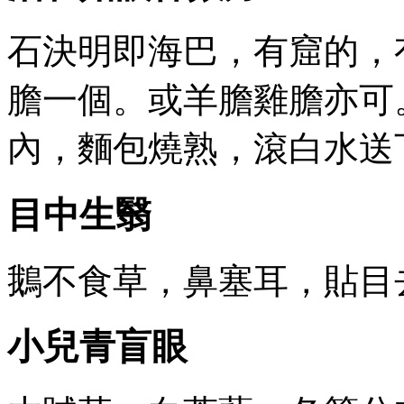
石決明即海巴，有窟的，
膽一個。或羊膽雞膽亦可
內，麵包燒熟，滾白水送
目中生翳
鵝不食草，鼻塞耳，貼目
小兒青盲眼