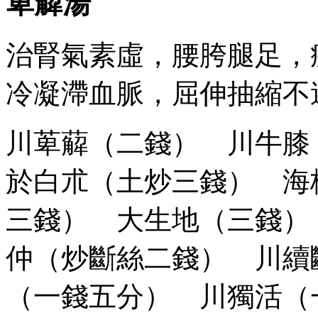
萆薢湯
治腎氣素虛，腰胯腿足，
冷凝滯血脈，屈伸抽縮不
川萆薢（二錢） 川牛
於白朮（土炒三錢） 海
三錢） 大生地（三錢）
仲（炒斷絲二錢） 川續
（一錢五分） 川獨活（