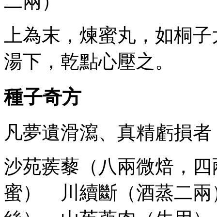
二兩）
上為末，煉蜜丸，如桐子
湯下，乾點心壓之。
種子奇方
凡夢遺滑瀉、真精虧損者
沙苑蒺藜（八兩微焙，四
蜜） 川續斷（酒蒸二兩