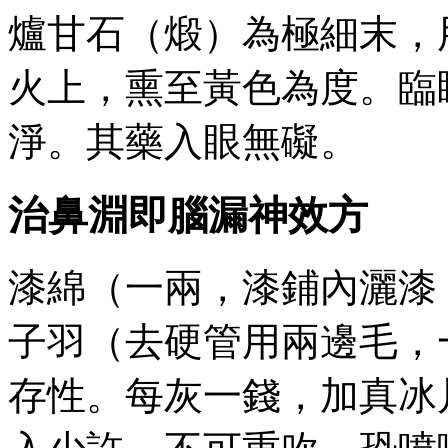
爐甘石（煅）為極細末，
火上，熏至黃色為度。臨
淨。其藥入眼無礙。
治鼻淵即腦漏神效方
漆綿（一兩，漆鋪內灑漆
子羽（去硬管用兩邊毛，
存性。每灰一錢，加真冰