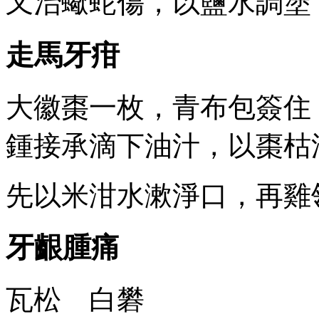
又治蠍蛇傷，以鹽水調塗
走馬牙疳
大徽棗一枚，青布包簽住
鍾接承滴下油汁，以棗枯
先以米泔水漱淨口，再雞
牙齦腫痛
瓦松 白礬