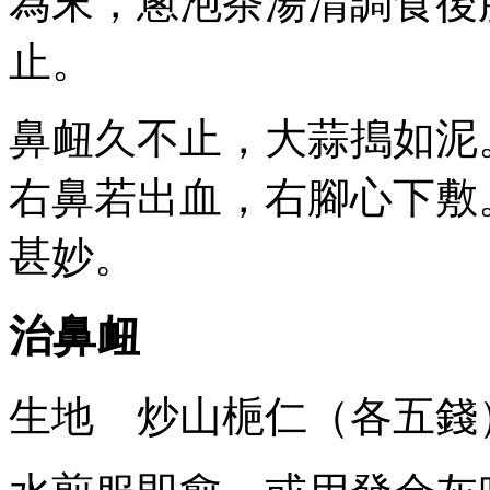
為末，蔥泡茶湯清調食後
止。
鼻衄久不止，大蒜搗如泥
右鼻若出血，右腳心下敷
甚妙。
治鼻衄
生地 炒山梔仁（各五錢