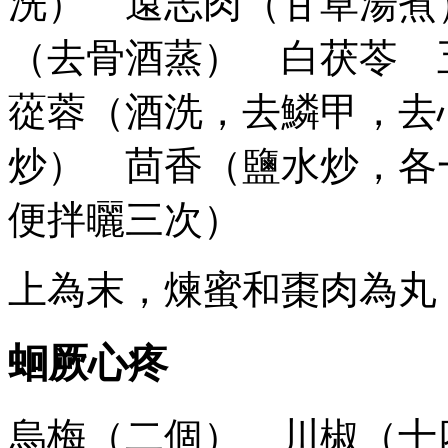
洗） 遠志肉（甘草湯煮
（去骨酒蒸） 白茯苓 
蓯蓉（酒洗，去鱗甲，去
炒） 茴香（鹽水炒，各
便拌曬三次）
上為末，煉蜜和棗肉為丸
蛔厥心疼
烏梅（二個） 川椒（十