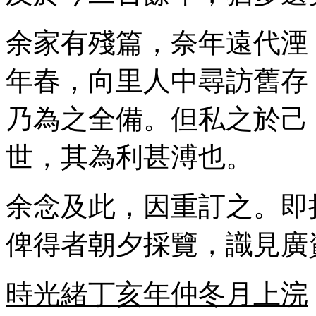
余家有殘篇，奈年遠代湮
年春，向里人中尋訪舊存
乃為之全備。但私之於己
世，其為利甚溥也。
余念及此，因重訂之。即
俾得者朝夕採覽，識見廣
時光緒丁亥年仲冬月上浣