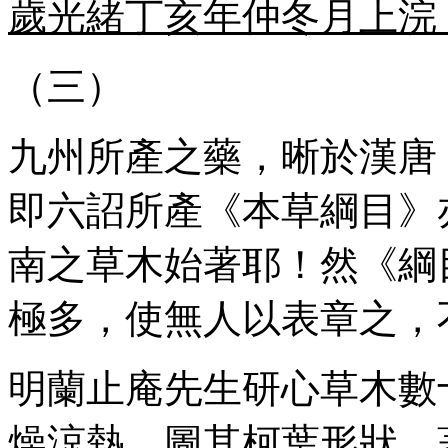
歲光緒丁亥年仲冬月上浣
（三）
九州所產之藥，晰於漢唐
即六詔所產《本草綱目》
南之草木始著耶！然《綱
極多，使無人以表章之，
明蘭止庵先生研心草木數
燥涼熱，圖其柯葉形狀，