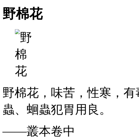
野棉花
野棉花，味苦，性寒，有
蟲、蛔蟲犯胃用良。
——叢本卷中