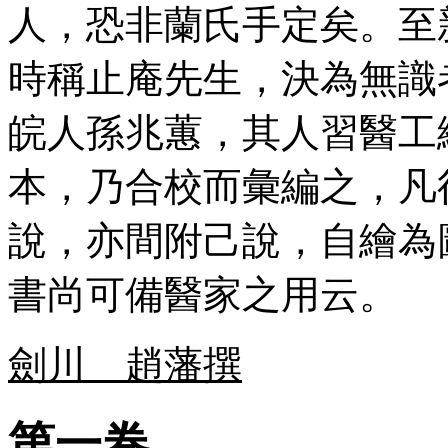
人，恐非蘭氏手定矣。至
時稱止庵先生，決為無識
皖人孫兆蕙，其人習醫工
本，乃合校而彙編之，凡
說，亦間附己說，自繪為
書尚可備醫家之用云。
劍川 趙藩撰
第一卷