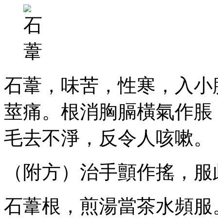
石葦，味苦，性寒，入小
莖痛。根消胸膈橫氣作脹
毛去不淨，反令人咳嗽。
（附方）治手顫作搖，服
石葦根，煎湯當茶水頻服