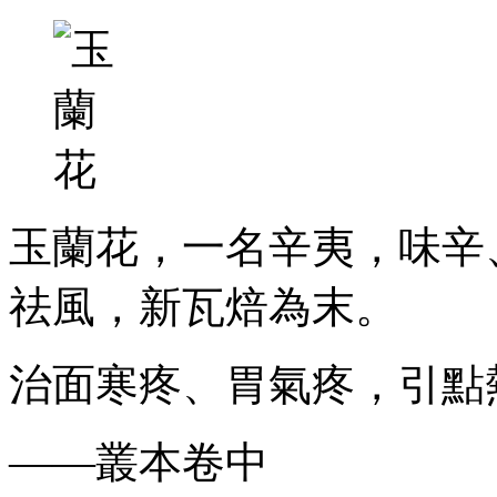
玉蘭花，一名辛夷，味辛
祛風，新瓦焙為末。
治面寒疼、胃氣疼，引點
——叢本卷中