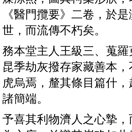
《醫門攬要》二卷，於是
世，而流傳不朽矣。
務本堂主人王級三、蒐羅
昆季劫灰撥存家藏善本，
虎烏焉，釐其條目篇什，
諸簡端。
予喜其利物濟人之心摯，