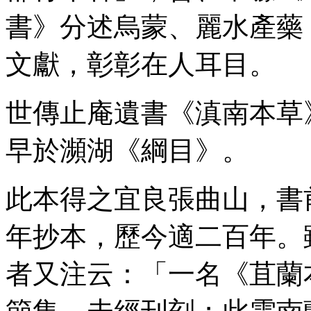
書》分述烏蒙、麗水產藥
文獻，彰彰在人耳目。
世傳止庵遺書《滇南本草
早於瀕湖《綱目》。
此本得之宜良張曲山，書
年抄本，歷今適二百年。
者又注云：「一名《苴蘭