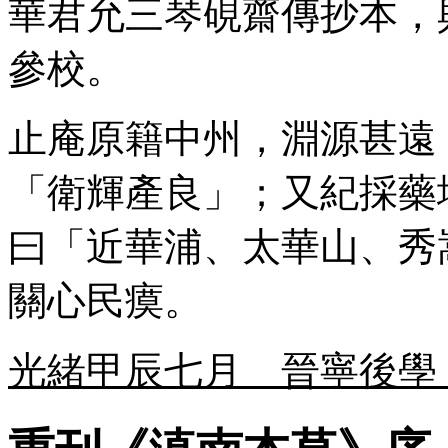
華君允三琴硯齋傳抄本，
參校。
止庵原籍中州，淵源甚遠
「衛輝產良」；又紀採藥
曰「近華浦、太華山、秀
關心民瘼。
光緒甲辰七月 晉寧後學