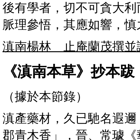
後有學者，切不可貪大利
脈理參悟，其應如響，慎
滇南楊林 止庵蘭茂撰並
《滇南本草》抄本跋
（據於本節錄）
滇產藥材，久已馳名遐邇
郡青木香」，晉、常璩《