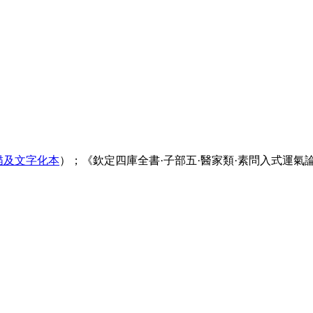
描及文字化本
）；《欽定四庫全書·子部五·醫家類·素問入式運氣