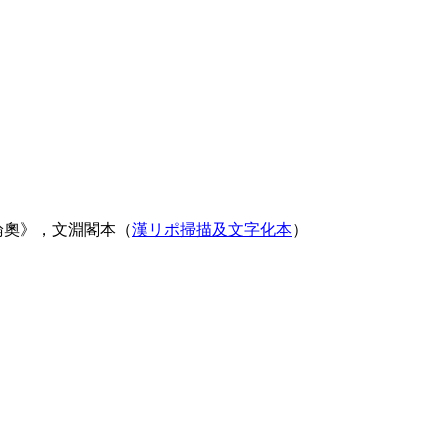
論奧》，文淵閣本（
漢リポ掃描及文字化本
）