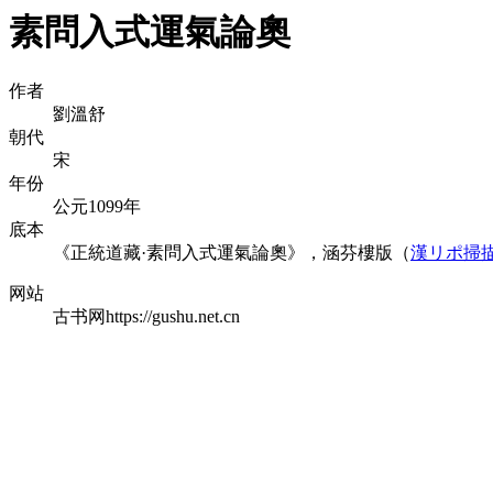
素問入式運氣論奧
作者
劉溫舒
朝代
宋
年份
公元1099年
底本
《正統道藏·素問入式運氣論奧》，涵芬樓版（
漢リポ掃
网站
古书网https://gushu.net.cn