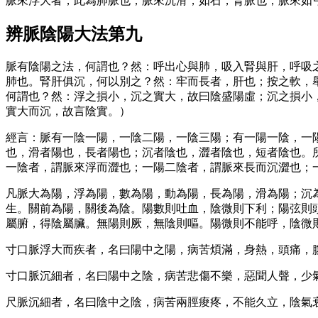
脈來浮大者，此為肺脈也；脈來沉滑，如石，腎脈也；脈來如
辨脈陰陽大法第九
脈有陰陽之法，何謂也？然：呼出心與肺，吸入腎與肝，呼吸
肺也。腎肝俱沉，何以別之？然：牢而長者，肝也；按之軟，
何謂也？然：浮之損小，沉之實大，故曰陰盛陽虛；沉之損小
實大而沉，故言陰實。）
經言：脈有一陰一陽，一陰二陽，一陰三陽；有一陽一陰，一
也，滑者陽也，長者陽也；沉者陰也，澀者陰也，短者陰也。
一陰者，謂脈來浮而澀也；一陽二陰者，謂脈來長而沉澀也；
凡脈大為陽，浮為陽，數為陽，動為陽，長為陽，滑為陽；沉
生。關前為陽，關後為陰。陽數則吐血，陰微則下利；陽弦則
屬腑，得陰屬臟。無陽則厥，無陰則嘔。陽微則不能呼，陰微
寸口脈浮大而疾者，名曰陽中之陽，病苦煩滿，身熱，頭痛，
寸口脈沉細者，名曰陽中之陰，病苦悲傷不樂，惡聞人聲，少
尺脈沉細者，名曰陰中之陰，病苦兩脛痠疼，不能久立，陰氣