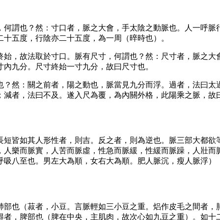
，何謂也？然：寸口者，脈之大會，手太陰之動脈也。人一呼脈
二十五度，行陰亦二十五度，為一周（晬時也）。
終始，故法取於寸口。脈有尺寸，何謂也？然：尺寸者，脈之大
寸內九分。尺寸終始一寸九分，故曰尺寸也。
也？然：關之前者，陽之動也，脈當見九分而浮。過者，法曰太
；減者，法曰不及。遂入尺為覆，為內關外格，此陽乘之脈，故
長短皆如其人形性者，則吉。反之者，則為逆也。脈三部大都欲
，人樂而脈實，人苦而脈虛，性急而脈緩，性緩而脈躁，人壯而
呼吸八至也。男左大為順，女右大為順。肥人脈沉，瘦人脈浮）
肺部也（菽者，小豆。言脈輕如三小豆之重。焒作皮毛之間者，
得者，脾部也（脾在中央，主肌肉，故次心如九豆之重）。如十