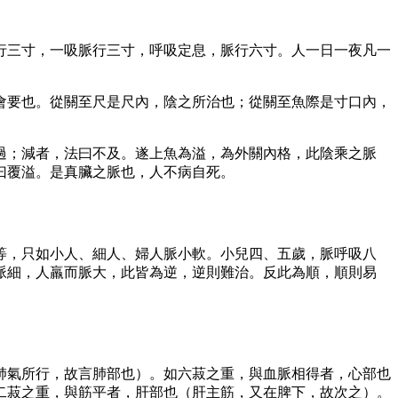
行三寸，一吸脈行三寸，呼吸定息，脈行六寸。人一日一夜凡一
會要也。從關至尺是尺內，陰之所治也；從關至魚際是寸口內，
過；減者，法曰不及。遂上魚為溢，為外關內格，此陰乘之脈
曰覆溢。是真臟之脈也，人不病自死。
等，只如小人、細人、婦人脈小軟。小兒四、五歲，脈呼吸八
脈細，人羸而脈大，此皆為逆，逆則難治。反此為順，順則易
肺氣所行，故言肺部也）。如六菽之重，與血脈相得者，心部也
二菽之重，與筋平者，肝部也（肝主筋，又在脾下，故次之）。