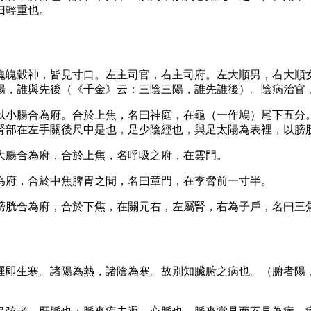
曰輕重也。
魂魄穀神，皆見寸口。左主司官，右主司府。左大順男，右大順
陽，誰與先後（《千金》云：三陰三陽，誰先誰後）。陰病治官
以小腸合為府。合於上焦，名曰神庭，在龜（一作鳩）尾下五分
腎部在左手關後尺中是也，足少陰經也，與足太陽為表裡，以膀
大腸合為府，合於上焦，名呼吸之府，在雲門。
為府，合於中焦脾胃之間，名曰章門，在季脅前一寸半。
膀胱合為府，合於下焦，在關元右，左屬腎，右為子戶，名曰三
遲即生寒。諸陽為熱，諸陰為寒。故別知臟腑之病也。（腑者陽