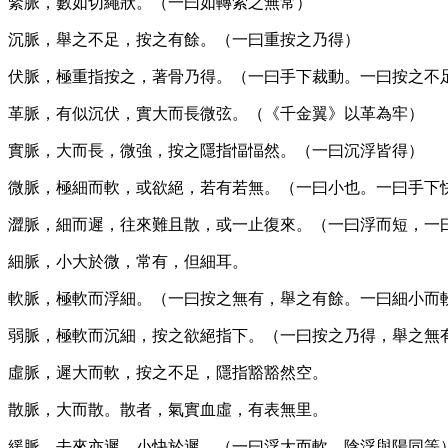
緊脈，數如切繩狀。（一曰如轉索之無常）
沉脈，舉之不足，按之有餘。（一曰重按之乃得）
伏脈，極重指按之，著骨乃得。（一曰手下裁動。一曰按之不
革脈，有似沉伏，實大而長微弦。（《千金翼》以革為牢）
實脈，大而長，微強，按之隱指愊愊然。（一曰沉浮皆得）
微脈，極細而軟，或欲絕，若有若無。（一曰小也。一曰手下
澀脈，細而遲，往來難且散，或一止復來。（一曰浮而短，一
細脈，小大於微，常有，但細耳。
軟脈，極軟而浮細。（一曰按之無有，舉之有餘。一曰細小而
弱脈，極軟而沉細，按之欲絕指下。（一曰按之乃得，舉之無
虛脈，遲大而軟，按之不足，隱指豁豁然空。
散脈，大而散。散者，氣實血虛，有表無里。
緩脈，去來亦遲，小快於遲。（一曰浮大而軟，陰浮與陽同等