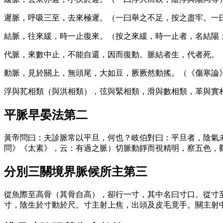
遲脈，呼吸三至，去來極遲。（一曰舉之不足，按之盡牢。一
結脈，往來緩，時一止復來。（按之來緩，時一止者，名結陽
代脈，來數中止，不能自還，因而復動。脈結者生，代者死。
動脈，見於關上，無頭尾，大如豆，厥厥然動搖。（《傷寒論
浮與芤相類（與洪相類），弦與緊相類，滑與數相類，革與實
平脈早晏法第二
黃帝問曰：夫診脈常以平旦，何也？岐伯對曰：平旦者，陰氣
問》《太素》，云：有過之脈）切脈動靜而視精明，察五色，
分別三關境界脈候所主第三
從魚際至高骨（其骨自高），卻行一寸，其中名曰寸口。從寸
寸，陰生於寸動於尺。寸主射上焦，出頭及皮毛竟手。關主射