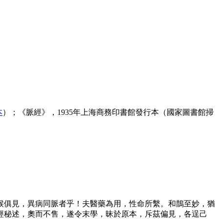
本
）；《脈經》，1935年上海商務印書館發行本（國家圖書館掃
候俱見，異病同脈者乎！夫醫藥為用，性命所繫。和鵲至妙，猶
經秘述，奧而不售，遂令末學，昧於原本，斥茲偏見，各逞己