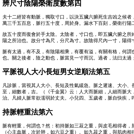
辨尺寸陰陽榮衛度數第四
夫十二經皆有動脈，獨取寸口，以決五臟六腑死生吉凶之候者
萬三千五百息，脈行五十度，周於身。漏水下百刻，榮衛行陽
故五十度而復會於手太陰。太陰者，寸口也，即五臟六腑之所
陽之所治也。故分寸為尺，分尺為寸。故陰得尺內一寸，陽得
脈有太過，有不及，有陰陽相乘，有覆有溢，有關有格，何謂
也。關之後者，陰之動也，脈當見一寸而沉。過者，法曰太過
平脈視人大小長短男女逆順法第五
凡診脈，當視其人大小、長短及性氣緩急。脈之遲速、大小、
至，細數者，吉。（《千金翼》云：人大而脈細，人細而脈大
治。凡婦人脈常欲濡弱於丈夫。小兒四、五歲者，脈自快疾，
持脈輕重法第六
脈有輕重，何謂也？然：初持脈如三菽之重，與皮毛相得者，
（心主血脈，次於肺，如六豆之重）。如九菽之重，與肌肉相