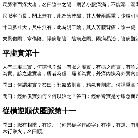
尺脈滑而浮大者，名曰陰中之陽，病苦小腹痛滿，不能溺，溺
尺脈牢而長，關上無有，此為陰乾陽，其人苦兩脛重，少腹引
寸口脈壯大，尺中無有，此為陽干陰，其人苦腰背痛，陰中傷
夫風傷陽，寒傷陰。陽病順陰，陰病逆陽。陽病易治，陰病難
平虛實第十
人有三虛三實，何謂也？然：有脈之虛實，有病之虛實，有診
為實。診之虛實者，癢者為虛，痛者為實；外痛內快為外實內
問曰：何謂虛實？答曰：邪氣盛則實，精氣奪則虛。何謂重實
問曰：經絡俱實如何？何以治之？答曰：經絡皆實是寸脈急而
從橫逆順伏匿脈第十一
問曰：脈有相乘，有從、（仲景從字作縱字）有橫，有逆、有
木行乘火，名曰順。