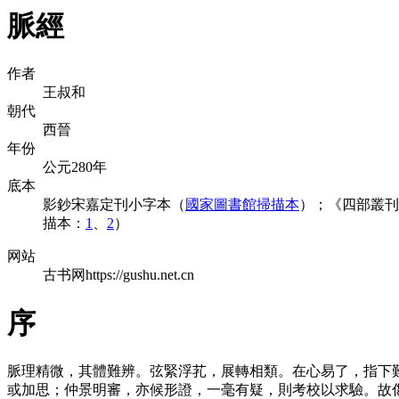
脈經
作者
王叔和
朝代
西晉
年份
公元280年
底本
影鈔宋嘉定刊小字本（
國家圖書館掃描本
）；《四部叢刊
描本：
1
、
2
）
网站
古书网https://gushu.net.cn
序
脈理精微，其體難辨。弦緊浮芤，展轉相類。在心易了，指下
或加思；仲景明審，亦候形證，一毫有疑，則考校以求驗。故