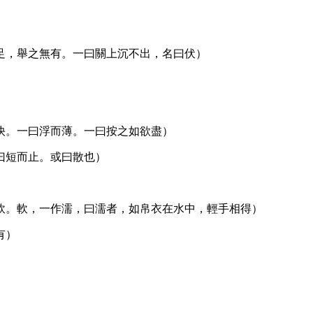
足，舉之無有。一曰關上沉不出，名曰伏）
快。一曰浮而薄。一曰按之如欲盡）
曰短而止。或曰散也）
軟。軟，一作濡，曰濡者，如帛衣在水中，輕手相得）
有）
）