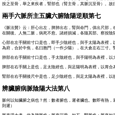
按之至骨，舉之來疾者，腎部也（腎主骨，其脈沉至骨）。故
兩手六脈所主五臟六腑陰陽逆順第七
《脈法贊》云：肝心出左，脾肺出右，腎與命門，俱出尺部，
在關後。人無二脈，病死不愈。諸經損減，各隨其部。察按陰
心部在左手關前寸口是也，即手少陰經也，與手太陽為表裡，
為府，合於中焦，名曰胞門（一作少陽），在大倉左右三寸。
肺部在右手關前寸口是也，手太陰經也，與手陽明為表裡，以
脾部在右手關上是也，足太陰經也，與足陽明為表裡，以胃合
腎部在右手關後尺中是也，足少陰經也，與足太陽為表裡，以
辨臟腑病脈陰陽大法第八
脈何以知臟腑之病也？然：數者腑也，遲者臟也。數即有熱，
則遲）