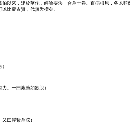
岐伯以來，逮於華佗，經論要決，合為十卷。百病根原，各以類
可以比蹤古賢，代無夭橫矣。
有）
有力。一曰漉漉如欲脫）
。又曰浮緊為弦）