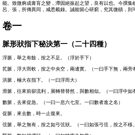
能。致微痾成膏肓之變，滯固絕振起之望，良有以也。今撰集
呂、張，所傳異同，咸悉載錄。誠能留心研窮，究其微賾，則
卷一
脈形狀指下秘決第一（二十四種）
浮脈，舉之有餘，按之不足。（浮於手下）
芤脈，浮大而軟，按之中央空，兩邊實。（一曰手下無，兩旁
洪脈，極大在指下。（一曰浮而大）
滑脈，往來前卻流利，展轉替替然，與數相似。（一曰浮中如
數脈，去來促急。（一曰一息六七至。一曰數者進之名）
促脈，來去數，時一止復來。
弦脈，舉之無有，按之如弓弦狀。（一曰如張弓弦，按之不移