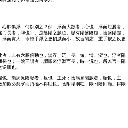
病有深淺，但當知如何受邪。
。心肺俱浮，何以別之？然：浮而大散者，心也；浮而短澀者，
緩而長者，脾也）。是陰陽之脈也。脈有陽盛陰虛，陰盛陽虛，
，浮而實大，今輕手浮之更損減而小，故言陽虛；重手按之反更
此者，非有六脈俱動也，謂浮、沉、長、短、滑、澀也。浮者陽
而長也；一陰三陽者，謂脈來浮滑而長，時一沉也。所以言一陽
之逆順也。
陽也。陽病見陰脈者，反也，主死；陰病見陽脈者，順也，主
數加微必惡寒而煩撓不得眠也。陰附陽則狂，陽附陰則癲。得陽