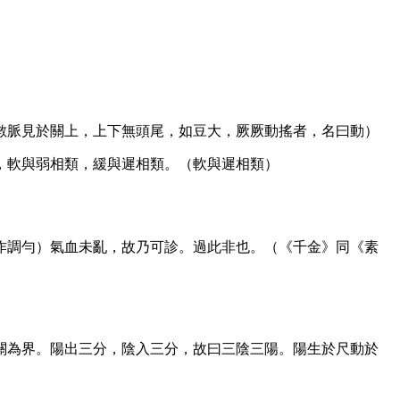
數脈見於關上，上下無頭尾，如豆大，厥厥動搖者，名曰動）
，軟與弱相類，緩與遲相類。（軟與遲相類）
作調勻）氣血未亂，故乃可診。過此非也。（《千金》同《素
。
關為界。陽出三分，陰入三分，故曰三陰三陽。陽生於尺動於