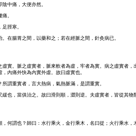
即陰中痛，大便亦然。
腰痛。
，足脛寒。
治。在腸胃之間，以藥和之；若在經脈之間，針灸病已。
之虛實。脈之虛實者，脈來軟者為虛，牢者為實。病之虛實者，
虛，內痛外快為內實外虛。故曰虛實也。
？所謂重實者，言大熱病，氣熱脈滿，是謂重實。
尺緩也，當俱治之。故曰滑則順，澀則逆。夫虛實者，皆從其物
順，何謂也？師曰：水行乘火，金行乘木，名曰從；火行乘水，