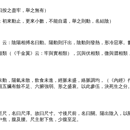
曰按之盡牢，舉之無有）
；初來動止，更來小數，不能自還，舉之則動，名結陰）
》云：陰陽相搏名曰動。陽動則汗出，陰動則發熱，形冷惡寒。
相類（《千金翼》云：牢與實相類），沉與伏相類，微與澀相類
未動，陽氣未散，飲食未進，經脈未盛，絡脈調均，（《內經》
觀五臟有餘不足、六腑強弱、形之盛衰。以此參伍，決死生之分
至尺，名曰尺澤。故曰尺寸。寸後尺前，名曰關。陽出陰入，以
中焦，腹及腰。尺主射下焦，少腹至足。