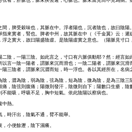
弓弦者，肝脈也；脈來疾去遲，心脈也。脈來當見而不見為病。
之間，脾受穀味也，其脈在中。浮者陽也，沉者陰也，故曰陰陽
舉指來實者，腎也。脾者中州，故其脈在中（《千金翼》云：遲
，浮之實大，故曰陽盛陰虛。是陰陽虛實之意也。（陽脈見寸口
陽二陰，一陽三陰。如此言之，寸口有六脈俱動耶？然：經言如
所以言一陰一陽者，謂脈來沉而滑也；一陰二陽者，謂脈來沉滑
一陽三陰者，謂脈來沉澀而短，時一浮也。各以其經所在，名病
為陰，澀為陰，弱為陰，弦為陰，短為陰，微為陰，是為三陰三
頭痛，陰弦則腹痛；陽微則發汗，陰微則自下；陽數口生瘡，陰
則不能吸，呼吸不足，胸中短氣。依此陰陽以察病也。
腹中熱。
氣，時汗出，陰氣不通，臂不能舉。
衰，小便餘瀝，陰下濕癢。