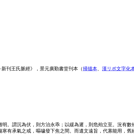
·新刊王氏脈經》，景元廣勤書堂刊本（
掃描本
、
漢リポ文字化
難明。謂沉為伏，則方治永乖；以緩為遲，則危殆立至。況有數
傷寒有承氣之戒，嘔噦發下焦之間。而遺文遠旨，代寡能用，舊