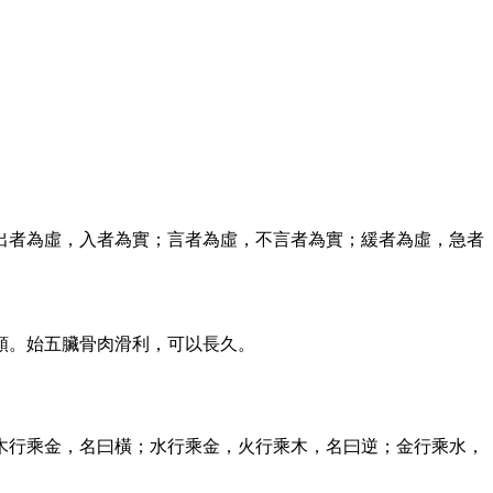
出者為虛，入者為實；言者為虛，不言者為實；緩者為虛，急者
類。始五臟骨肉滑利，可以長久。
木行乘金，名曰橫；水行乘金，火行乘木，名曰逆；金行乘水，