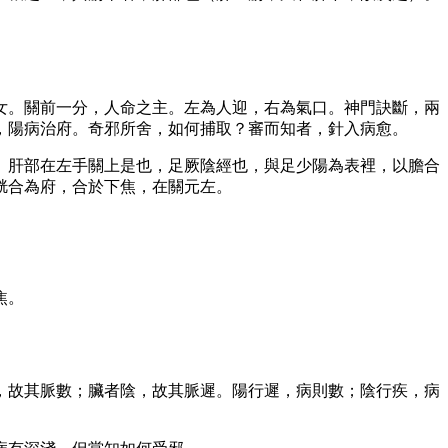
女。關前一分，人命之主。左為人迎，右為氣口。神門訣斷，兩
，陽病治府。奇邪所舍，如何捕取？審而知者，針入病愈。
。肝部在左手關上是也，足厥陰經也，與足少陽為表裡，以膽合
胱合為府，合於下焦，在關元左。
焦。
，故其脈數；臟者陰，故其脈遲。陽行遲，病則數；陰行疾，病