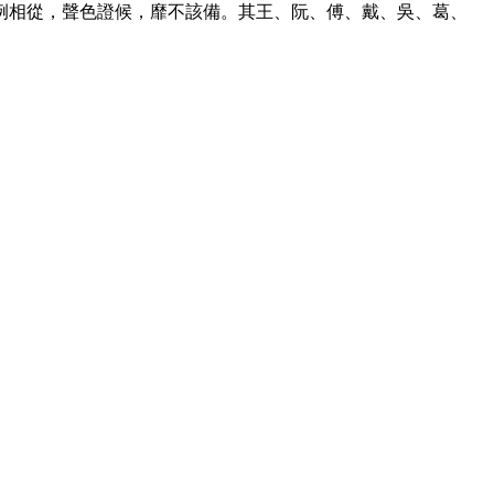
例相從，聲色證候，靡不該備。其王、阮、傅、戴、吳、葛、