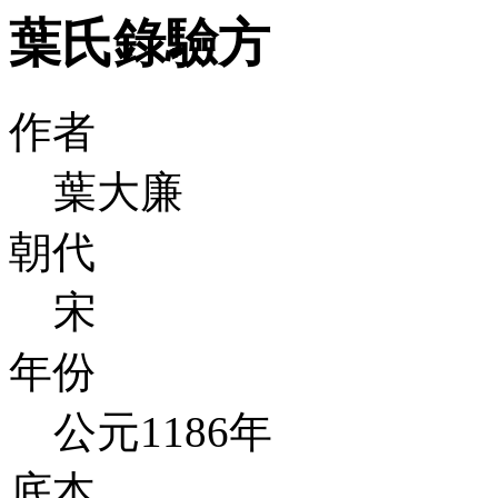
葉氏錄驗方
作者
葉大廉
朝代
宋
年份
公元1186年
底本