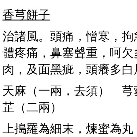
香芎餅子
治諸風。頭痛，憎寒，拘
體疼痛，鼻塞聲重，呵欠
肉，及面黑疵，頭癢多白
天麻（一兩，去須） 芎
芷（二兩）
上搗羅為細末，煉蜜為丸