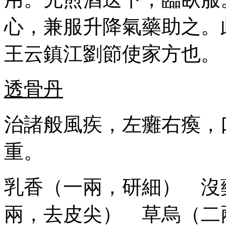
心，兼服升降氣藥助之。
王云鎮江劉節使家方也。
透骨丹
治諸般風疾，左癱右瘓，
重。
乳香（一兩，研細） 沒
兩，去皮尖） 草烏（二