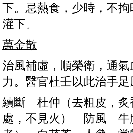
下。忌熱食，少時，不拘
灌下。
萬金散
治風補虛，順榮衛，通氣
力。醫官杜壬以此治手足
續斷 杜仲（去粗皮，炙
處，不見火） 防風 牛