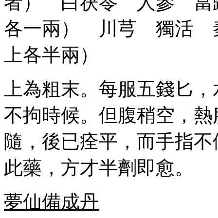
者） 白茯苓 人參 當
各一兩） 川芎 獨活 
上各半兩）
上為粗末。每服五錢匕，
不拘時候。但腹稍空，熱
隨，後已痊平，而手指不
此藥，方才半劑即愈。
夢仙備成丹