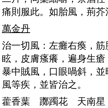
痛則服此。如胎風，荊芥
萬金丹
治一切風：左癱右瘓，筋
眩，皮膚瘙癢，遍身生瘡
暴中賊風，口眼喎斜，並
風等疾，並皆治之。
藿香葉 躑躅花 天南星