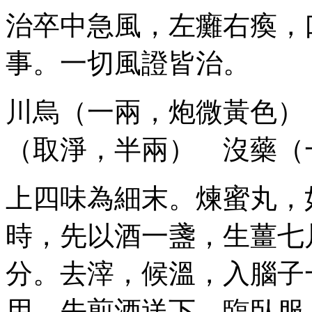
治卒中急風，左癱右瘓，
事。一切風證皆治。
川烏（一兩，炮微黃色）
（取淨，半兩） 沒藥（
上四味為細末。煉蜜丸，
時，先以酒一盞，生薑七
分。去滓，候溫，入腦子
用。先煎酒送下，臨臥服