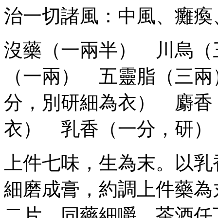
治一切諸風：中風、癱瘓
沒藥（一兩半） 川烏（
（一兩） 五靈脂（三兩
分，別研細為衣） 麝香
衣） 乳香（一分，研）
上件七味，生為末。以乳
細磨成膏，約調上件藥為
二片，同藥細嚼，茶酒任