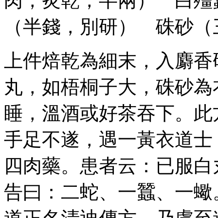
肉，炙乾，半兩） 白殭
（半錢，別研） 硃砂（
上件焙乾為細末，入麝香
丸，如梧桐子大，硃砂為
睡，溫酒或好茶吞下。此
手足不遂，遇一黃衣道士
四肉藥。患者云：已服白
告曰：二蛇、一蠶、一蠍