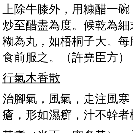
上除牛膝外，用糠醋一碗
炒至醋盡為度。候乾為細
糊為丸，如梧桐子大。每
食前服之。（許堯臣方）
行氣木香散
治腳氣，風氣，走注風寒
瘡，形如濕癬，汁不幹者