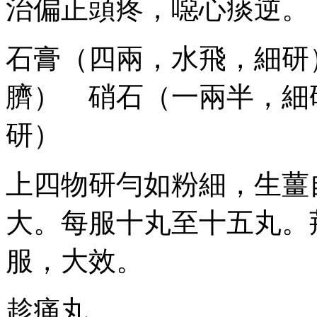
治偏正頭疼，噁心痰逆。
石膏（四兩，水飛，細研
臍） 硝石（一兩半，細
研）
上四物研勻如粉細，生薑
大。每服十丸至十五丸。
服，大效。
趁痛丸