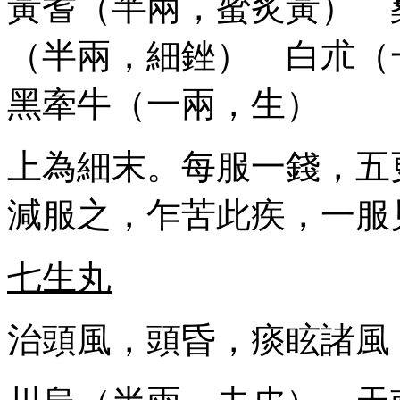
黃耆（半兩，蜜炙黃） 
（半兩，細銼） 白朮
黑牽牛（一兩，生）
上為細末。每服一錢，五
減服之，乍苦此疾，一服
七生丸
治頭風，頭昏，痰眩諸風