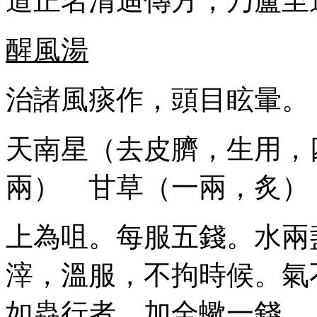
道正名清迪傳方，乃盧至
醒風湯
治諸風痰作，頭目眩暈。
天南星（去皮臍，生用，
兩） 甘草（一兩，炙）
上為咀。每服五錢。水兩
滓，溫服，不拘時候。氣
如蟲行者，加全蠍一錢。