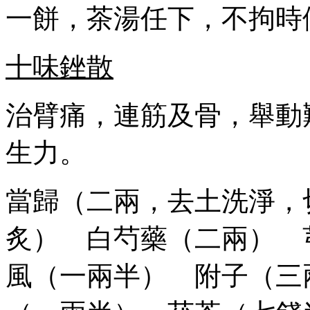
一餅，茶湯任下，不拘時
十味銼散
治臂痛，連筋及骨，舉動
生力。
當歸（二兩，去土洗淨，
炙） 白芍藥（二兩） 
風（一兩半） 附子（三