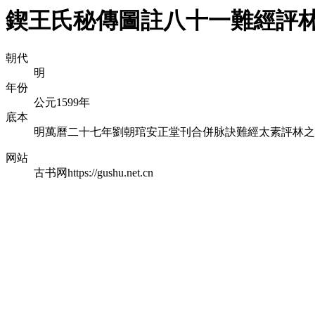
鍥王氏秘傳圖註八十一難經評
朝代
明
年份
公元1599年
底本
明萬曆二十七年劉朝琯安正堂刊合併脉訣難經太素評林之
网站
古书网https://gushu.net.cn