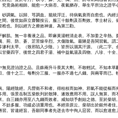
。究竟偽術相師。能愈一大病否。夜氣猶存。舉生平所治之證平
、砂調氣。以歸、芎調血。籠統浮泛。待病氣衰而自愈也。內經
之間。後世如薛立齋醫按云。服三十餘劑及百劑效。李士材云。
桎梏也。則以經方之療效神速。為第三勸。
平解肌。無一非養液之品。即麻黃湯輕清走表。不加姜之辛熱。
獨、荊、防、蒼、芷苦燥辛烈。大傷陰氣。最陋是吾閩習氣。謂
苓滲利太早。（致邪陷入少陰。）皆所以涸其汗源。（此二字。
以甘藥四字。後世之四君子湯、補中益氣湯及四物、八珍、十全
中無見證治證之品。且銖兩升斗畏其大劑。不敢輕試。不知本草
日。僅十之三。每劑分三服。一服亦不過七八錢。與兩零而已。
病。陽經陰經。凡營衛不和者。得桂枝而如神。邪氣不能從樞而
多用。張景岳制五柴飲列於散陣。遂致應用不用。誤人無算。而
來。自三錢亦用至八九錢而效者。咸知頌予創始之德。至於柴胡
。不妨多服。功緩必須重用也。本經崇原云。柴胡出於銀州者佳
陋習。皆違經旨。吾願同事者先迸去市中徇人惡習。而以愈達愈