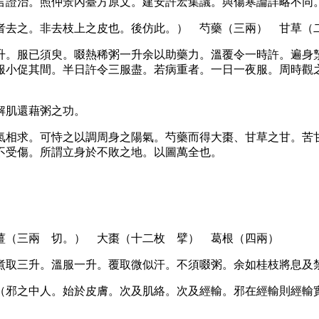
言證治。照仲景內臺方原文。建安許宏集議。與傷寒論詳略不同
者去之。非去枝上之皮也。後仿此。） 芍藥（三兩） 甘草（
升。服已須臾。啜熱稀粥一升余以助藥力。溫覆令一時許。遍身
服小促其間。半日許令三服盡。若病重者。一日一夜服。周時觀
解肌還藉粥之功。
氣相求。可恃之以調周身之陽氣。芍藥而得大棗、甘草之甘。苦
不受傷。所謂立身於不敗之地。以圖萬全也。
薑（三兩 切。） 大棗（十二枚 擘） 葛根（四兩）
煮取三升。溫服一升。覆取微似汗。不須啜粥。余如桂枝將息及
（邪之中人。始於皮膚。次及肌絡。次及經輸。邪在經輸則經輸