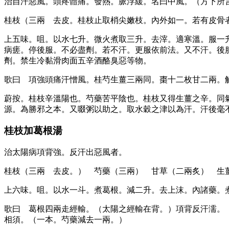
治自汗惡風。頭疼體痛。發熱。脈浮緩。名曰中風。（方下所
桂枝（三兩 去皮。桂枝止取梢尖嫩枝。內外如一。若有皮骨
上五味。咀。以水七升。微火煮取三升。去滓。適寒溫。服一
病瘥。停後服。不必盡劑。若不汗。更服依前法。又不汗。後
劑。禁生冷黏滑肉面五辛酒酪臭惡等物。
歌曰 項強頭痛汗憎風。桂芍生薑三兩同。棗十二枚甘二兩。
蔚按。桂枝辛溫陽也。芍藥苦平陰也。桂枝又得生薑之辛。同
源。為勝邪之本。又啜粥以助之。取水穀之津以為汗。汗後毫
桂枝加葛根湯
治太陽病項背強。反汗出惡風者。
桂枝（三兩 去皮。） 芍藥（三兩） 甘草（二兩炙） 生
上六味。咀。以水一斗。煮葛根。減二升。去上沫。內諸藥。
歌曰 葛根四兩走經輸。（太陽之經輸在背。）項背反汗濡。
相須。（一本。芍藥減去一兩。）