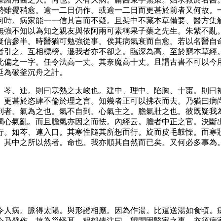
勢雖覺稍愈。逾一二日仍作。或逾一二日而更甚於前者又何故。
何時。病家能一一信其言而不疑。且架中不藏本草備要、醫方集
無強不知以為知之親友與依阿兩可素稱果子藥之先生。朱紫不亂
疑信參半。時醫猶可勉強從事。俟其病氣衰而自愈。若以名醫自
者引之。互相標榜。遜我者亦不卻之。臨深為高。至於窮本草經
此偏之一字。任令法高一丈。其奈魔高十丈。且謂古書不可以今
延為破釜沉舟之計。
、芩、連。則曰寒熱之太峻也。建中、理中、陷胸、十棗。則曰
。更甚於恣肆不倫於理之言。知幾者正可以拂衣而去。乃猶曰病
到者。氣為之也。氣不自到。心氣主之。膽氣壯之也。彼既疑我
獨心氣亂。而且膽氣亦因之而怯。內經云。膽者中正之官。決斷
行。如芩、連入口。其寒性隨其所想而行。旋而皮毛鼓慄。而寒
。其中之所以然者。命也。我亦順其自然而已矣。又何必多事為
令人病。脈得太陽。與形證相應。因為作湯。比還送湯如食頃。
今乃發作。故為災怪耳。程郊倩注曰。望問固醫家之事。亦須病