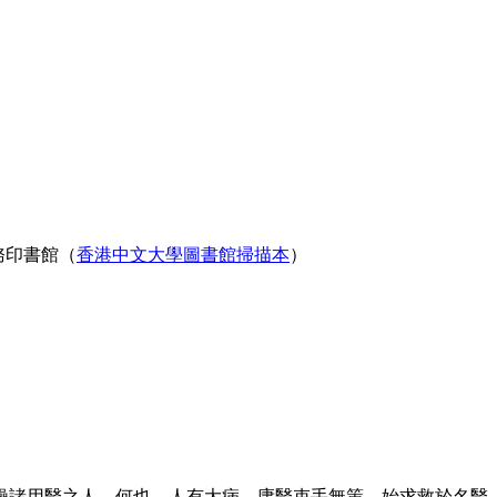
務印書館（
香港中文大學圖書館掃描本
）
操諸用醫之人。何也。人有大病。庸醫束手無策。始求救於名醫