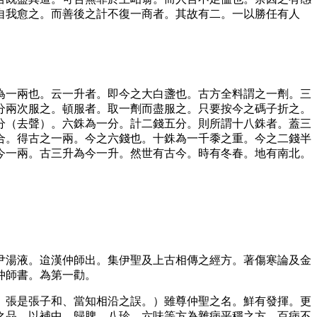
自我愈之。而善後之計不復一商者。其故有二。一以勝任有人
為一兩也。云一升者。即今之大白盞也。古方全料謂之一劑。三
分兩次服之。頓服者。取一劑而盡服之。只要按今之碼子折之。
分（去聲）。六銖為一分。計二錢五分。則所謂十八銖者。蓋三
合。得古之一兩。今之六錢也。十銖為一千黍之重。今之二錢半
今一兩。古三升為今一升。然世有古今。時有冬春。地有南北。
尹湯液。迨漢仲師出。集伊聖及上古相傳之經方。著傷寒論及金
仲師書。為第一勸。
。張是張子和、當知相沿之誤。）雖尊仲聖之名。鮮有發揮。更
之品。以補中、歸脾、八珍、六味等方為雜病平穩之方。百病不