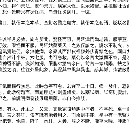
不知。得仲景法。處仲景方。病家大怪。以示諸醫。益搖腦吐舌
。想仲景時只有災怪病。尚無怪災病耳。一噱。
賤目。執俗本之本草。查對名醫之處方。執俗本之套語。貶駁名
許以半月必效。旋有所聞。驚怪而阻。另延津門陶老醫。服葶藶
可效。渠怪而不服。另延姑蘇葉天士之族侄診之。說水不制火。
起氣覺短促。余無他病。余察其面部皮裡膜外伏青黯之色。圜口
薑自然汁半杯。六七服。尚可急救。葉公以余言太激而不答。是
早神昏不語。痰涎如湧。渠胞弟驚告余曰。前言一線殘陽。扶之
將脫之頃。往往外呈此象。其證與中風無異也。診其脈。弦數散
肝氣而橫行無忌。此時急療可愈。若遲至二十日。病一發作。恐
方。此敷衍題面。而題理題神則盡錯矣。以藥試病。試窮則變計
蹈之。前說明病發後毋庸用藥。非自今推諉。
者。有水。此主之。又云。支飲家咳煩胸中痛者。不卒死。至一
篇。言之甚詳。俟有識有膽者用之。而余則不能。坐中有一老醫
枇杷葉、炮薑、附子、肉桂、人參。服之不斷。漸至大喘。腫脹