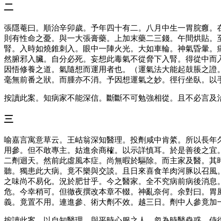
二
張隱菴曰。順治辛卯歲。予年四十有二。八月中生一胃脘癰。
則有性命之憂。與一大張膏藥。上加末藥二三錢。午間烘貼。
腎。入時如燒錐刺入。眼中一陣火光。大如車輪。神氣昏暈。
然腑邪入臟。自分必死。妄想此毒氣不從脅下入腎。得從中而
因悟修養之道。氣隨想而運用者也。（運氣法大能起鼓脹之證
毫無前番之狀。而腫亦不消。予因想運氣之妙。徑行坐臥。以
按讀此案。知病家不能深信。斷斷不可勉強相從。且不必言及
三
喻嘉言寓意草云。王岵翁深知醫理。投劑咸中肯綮。所以長年
用參。但不敢專主。姑進余商榷。以示詳慎耳。於是善後之宜
二劑迴天。然前此虛風本症。尚無暇於驅除。而主家及醫。其
聽。獨患此大病。竟不樂與交談。且日來喜食羊肉河豚以召風
之味尚不易化。況於肥甘乎。今之醫家。全不究病前病後消息
危。今幸稍可。但徹夜撰改本章不輟。神亂奈何。余對曰。胃
義。竟置不用。連進參、術大劑不效。越三日。劑中人參竟加
按讀此案。以自知醫理。與平時心服之人。忽為時醫蠱惑。侍