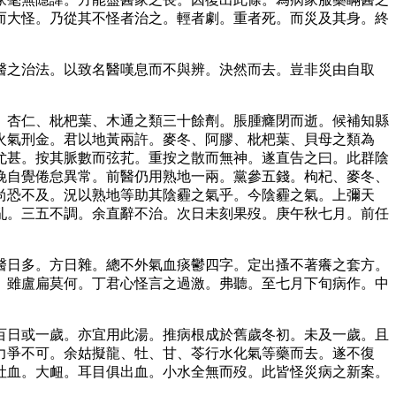
而大怪。乃從其不怪者治之。輕者劇。重者死。而災及其身。終
醫之治法。以致名醫嘆息而不與辨。決然而去。豈非災由自取
、杏仁、枇杷葉、木通之類三十餘劑。脹腫癃閉而逝。候補知縣
火氣刑金。君以地黃兩許。麥冬、阿膠、枇杷葉、貝母之類為
尤甚。按其脈數而弦芤。重按之散而無神。遂直告之曰。此群陰
晚自覺倦怠異常。前醫仍用熟地一兩。黨參五錢。枸杞、麥冬、
尚恐不及。況以熟地等助其陰霾之氣乎。今陰霾之氣。上彌天
亂。三五不調。余直辭不治。次日未刻果歿。庚午秋七月。前任
醫日多。方日雜。總不外氣血痰鬱四字。定出搔不著癢之套方。
。雖盧扁莫何。丁君心怪言之過激。弗聽。至七月下旬病作。中
百日或一歲。亦宜用此湯。推病根成於舊歲冬初。未及一歲。且
力爭不可。余姑擬龍、牡、甘、苓行水化氣等藥而去。遂不復
吐血。大衄。耳目俱出血。小水全無而歿。此皆怪災病之新案。