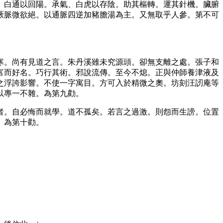
、白通以回陽。承氣、白虎以存陰。助其樞轉。運其針機。臟腑
厥脈微欲絕。以通脈四逆加豬膽湯為主。又無取乎人參。第不可
寒。尚有見道之言。朱丹溪雖未究源頭。卻無支離之處。張子和
富而好名。巧行其術。邪說流傳。至今不熄。正與仲師養津液及
之浮誇影響。不使一字寓目。方可入於精微之奧。坊刻汪訒庵等
以專一不雜。為第九勸。
者。自必悔而就學。道不孤矣。若言之過激。則怨而生謗。位置
。為第十勸。