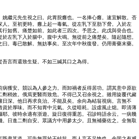
。姚繼元先生視之曰。此胃脘癰也。一名捧心癰。速宜解散。否
家人。至初更時。癰上起一毒氣。從左乳下至肋下脅。入於左
其行如舊。痛楚如前。如此者三四次。予思之。此戊與癸合也。
從於左乳下入於腸中。腹中大鳴。無從前之痛楚矣。隨起隨想。
之曰。毒已散解。無妨事矣。至次年中秋復發。仍用膏藥末藥。
從吾言而還致生疑。不如三緘其口之為得。
前病獲安。競以為人參之力。而卸禍者反得居功。謂其意中原欲
二劑稍效。俄焉更醫而致危。不得已又召余視之。雖用旋覆代赭
釀日深。他日再求良治。不能及矣。余向為岵翁視病。言無不
借資於厚味。而不知胃中元氣。久從暗耗。設虛風止熄。即清薄
攝耶。彼時余適有浙遊。旋日復得重恙。召診時語余云。一病幾
錢。日進二劑自安。眾議方中用參太少。且無補藥佐之。全無取
言既盡其道。可告無罪於王岵翁。而人言不足恤也。余因之有感