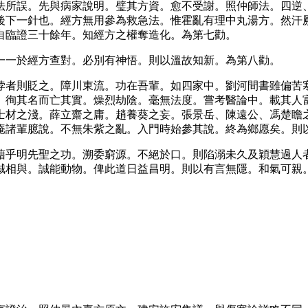
法所誤。先與病家說明。璧其方資。愈不受謝。照仲師法。四逆
後下一針也。經方無用參為救急法。惟霍亂有理中丸湯方。然汗
自臨證三十餘年。知經方之權奪造化。為第七勸。
一一於經方查對。必別有神悟。則以溫故知新。為第八勸。
悖者則貶之。障川東流。功在吾輩。如四家中。劉河間書雖偏苦
。徇其名而亡其實。燥烈劫陰。毫無法度。嘗考醫論中。載其人
士材之淺。薛立齋之庸。趙養葵之妄。張景岳、陳遠公、馮楚瞻
庵諸輩臆說。不無朱紫之亂。入門時始參其說。終為鄉愿矣。則
藉乎明先聖之功。溯委窮源。不絕於口。則陷溺未久及穎慧過人
誠相與。誠能動物。俾此道日益昌明。則以有言無隱。和氣可親