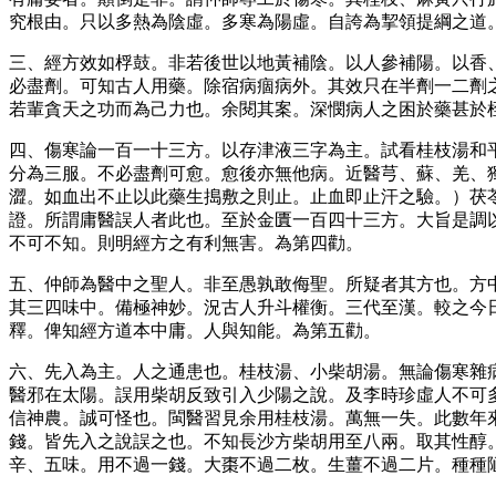
究根由。只以多熱為陰虛。多寒為陽虛。自誇為挈領提綱之道
三、經方效如桴鼓。非若後世以地黃補陰。以人參補陽。以香
必盡劑。可知古人用藥。除宿病痼病外。其效只在半劑一二劑
若輩貪天之功而為己力也。余閱其案。深憫病人之困於藥甚於
四、傷寒論一百一十三方。以存津液三字為主。試看桂枝湯和
分為三服。不必盡劑可愈。愈後亦無他病。近醫芎、蘇、羌、
澀。如血出不止以此藥生搗敷之則止。止血即止汗之驗。）茯
證。所謂庸醫誤人者此也。至於金匱一百四十三方。大旨是調
不可不知。則明經方之有利無害。為第四勸。
五、仲師為醫中之聖人。非至愚孰敢侮聖。所疑者其方也。方
其三四味中。備極神妙。況古人升斗權衡。三代至漢。較之今
釋。俾知經方道本中庸。人與知能。為第五勸。
六、先入為主。人之通患也。桂枝湯、小柴胡湯。無論傷寒雜
醫邪在太陽。誤用柴胡反致引入少陽之說。及李時珍虛人不可
信神農。誠可怪也。閩醫習見余用桂枝湯。萬無一失。此數年
錢。皆先入之說誤之也。不知長沙方柴胡用至八兩。取其性醇
辛、五味。用不過一錢。大棗不過二枚。生薑不過二片。種種