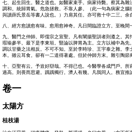
七、起生回生。醫之道也。如醫家束手。病家待斃。察其為雜
調和。統歸胃氣。危急拯救。不靠人參。（此一句為病家之腦
與讀薛氏景岳等書人說也。）力肩其任。亦可救十中二三。余
八、經方愈讀愈有味。愈用愈神奇。凡日間臨證立方。至晚間
九、醫門之仲師。即儒宗之宣聖。凡有闡揚聖訓者則遵之。其
瑕瑜參半。最下是李東垣。豎論以脾胃為主。立方以補中為先
調以甘藥之法相反。不可不知。至於李時珍、王宇泰之雜。李
本。雖云耳食。卻有一二道得著處。但於仲師方末。雜引陶節
十、亞聖有云。予豈好辯哉。不得已也。今醫學各成門戶。所
過高。則畏而思避。踽踽獨行。濟人有幾。凡我同人。務宜推
卷一
太陽方
桂枝湯