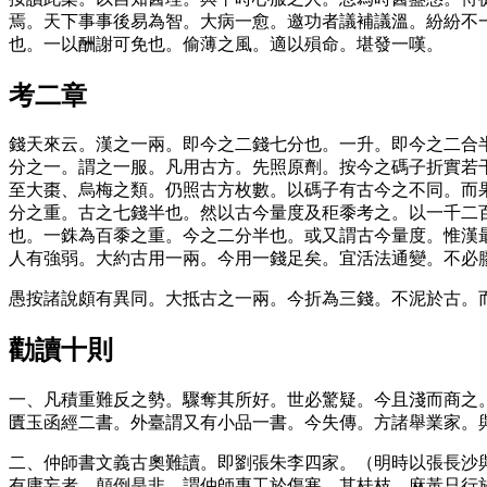
焉。天下事事後易為智。大病一愈。邀功者議補議溫。紛紛不
也。一以酬謝可免也。偷薄之風。適以殞命。堪發一嘆。
考二章
錢天來云。漢之一兩。即今之二錢七分也。一升。即今之二合
分之一。謂之一服。凡用古方。先照原劑。按今之碼子折實若
至大棗、烏梅之類。仍照古方枚數。以碼子有古今之不同。而
分之重。古之七錢半也。然以古今量度及秬黍考之。以一千二
也。一銖為百黍之重。今之二分半也。或又謂古今量度。惟漢
人有強弱。大約古用一兩。今用一錢足矣。宜活法通變。不必
愚按諸說頗有異同。大抵古之一兩。今折為三錢。不泥於古。
勸讀十則
一、凡積重難反之勢。驟奪其所好。世必驚疑。今且淺而商之
匱玉函經二書。外臺謂又有小品一書。今失傳。方諸舉業家。
二、仲師書文義古奧難讀。即劉張朱李四家。（明時以張長沙
有庸妄者。顛倒是非。謂仲師專工於傷寒。其桂枝、麻黃只行