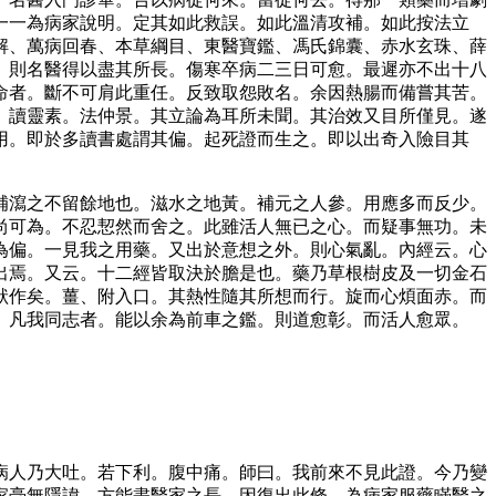
一一為病家說明。定其如此救誤。如此溫清攻補。如此按法立
解、萬病回春、本草綱目、東醫寶鑑、馮氏錦囊、赤水玄珠、薛
。則名醫得以盡其所長。傷寒卒病二三日可愈。最遲亦不出十八
命者。斷不可肩此重任。反致取怨敗名。余因熱腸而備嘗其苦。
。讀靈素。法仲景。其立論為耳所未聞。其治效又目所僅見。遂
用。即於多讀書處謂其偏。起死證而生之。即以出奇入險目其
補瀉之不留餘地也。滋水之地黃。補元之人參。用應多而反少。
尚可為。不忍恝然而舍之。此雖活人無已之心。而疑事無功。未
為偏。一見我之用藥。又出於意想之外。則心氣亂。內經云。心
出焉。又云。十二經皆取決於膽是也。藥乃草根樹皮及一切金石
狀作矣。薑、附入口。其熱性隨其所想而行。旋而心煩面赤。而
。凡我同志者。能以余為前車之鑑。則道愈彰。而活人愈眾。
病人乃大吐。若下利。腹中痛。師曰。我前來不見此證。今乃變
家毫無隱諱。方能盡醫家之長。因復出此條。為病家服藥瞞醫之