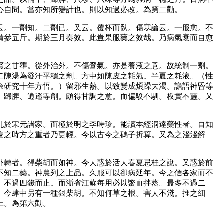
心自問。當亦知所變計也。則以知過必改。為第二勸。
云。一劑知。二劑已。又云。覆杯而臥。傷寒論云。一服愈。不
備參五斤。期於三月奏效。此豈果服藥之效哉。乃病氣衰而自愈
棗之甘壅。從外治外。不傷營氣。亦是養液之意。故統制一劑。
二陳湯為發汗平穩之劑。方中如陳皮之耗氣。半夏之耗液。（性
余研究十年方悟。）留邪生熱。以致變成煩躁大渴。譫語神昏等
、歸脾、逍遙等劑。頗得甘調之意。而偏駁不馴。板實不靈。又
亂於宋元諸家。而極於明之李時珍。能讀本經洞達藥性者。自知
較之時方之重者乃更輕。今以古今之碼子折算。又為之淺淺解
外轉者。得柴胡而如神。今人惑於活人春夏忌桂之說。又惑於前
不知二藥。神農列之上品。久服可以卻病延年。今之信各家而不
。不過四錢而止。而浙省江蘇每用必以鱉血拌蒸。最多不過二
。今肆中另有一種銀柴胡。不知何草之根。害人不淺。推之細
上。為第六勸。