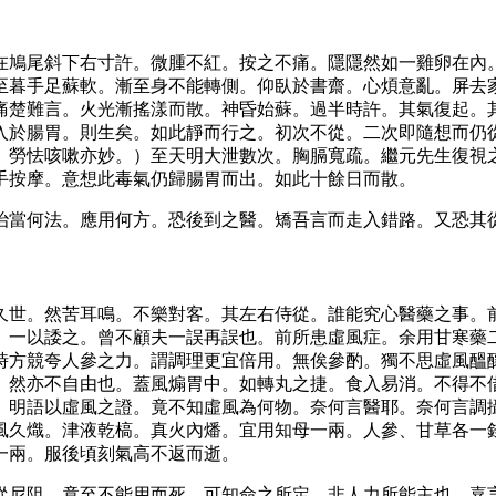
在鳩尾斜下右寸許。微腫不紅。按之不痛。隱隱然如一雞卵在內
至暮手足蘇軟。漸至身不能轉側。仰臥於書齋。心煩意亂。屏去
痛楚難言。火光漸搖漾而散。神昏始蘇。過半時許。其氣復起。
入於腸胃。則生矣。如此靜而行之。初次不從。二次即隨想而仍
。勞怯咳嗽亦妙。）至天明大泄數次。胸膈寬疏。繼元先生復視
手按摩。意想此毒氣仍歸腸胃而出。如此十餘日而散。
治當何法。應用何方。恐後到之醫。矯吾言而走入錯路。又恐其
久世。然苦耳鳴。不樂對客。其左右侍從。誰能究心醫藥之事。
。一以諉之。曾不顧夫一誤再誤也。前所患虛風症。余用甘寒藥
時方競夸人參之力。謂調理更宜倍用。無俟參酌。獨不思虛風醞
。然亦不自由也。蓋風煽胃中。如轉丸之捷。食入易消。不得不
。明語以虛風之證。竟不知虛風為何物。奈何言醫耶。奈何言調
風久熾。津液乾槁。真火內燔。宜用知母一兩。人參、甘草各一
一兩。服後頃刻氣高不返而逝。
從尼阻。竟至不能用而死。可知命之所定。非人力所能主也。嘉