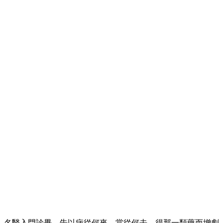
。名醫入門診畢。告以病從何來。當從何去。得那一類藥而增劇