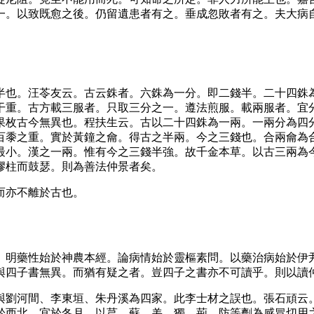
一。以致既愈之後。仍留遺患者有之。垂成忽敗者有之。夫大病
半也。汪苓友云。古云銖者。六銖為一分。即二錢半。二十四銖
干重。古方載三服者。只取三分之一。遵法煎服。載兩服者。宜
果枚古今無異也。程扶生云。古以二十四銖為一兩。一兩分為四
百黍之重。實於黃鐘之龠。得古之半兩。今之三錢也。合兩龠為
最小。漢之一兩。惟有今之三錢半強。故千金本草。以古三兩為
膠柱而鼓瑟。則為善法仲景者矣。
而亦不離於古也。
。明藥性始於神農本經。論病情始於靈樞素問。以藥治病始於伊
與四子書無異。而猶有疑之者。豈四子之書亦不可讀乎。則以讀
與劉河間、李東垣、朱丹溪為四家。此李士材之誤也。張石頑云
於西北。宜於冬月。以芎、蘇、羌、獨、荊、防等劑為感冒切用