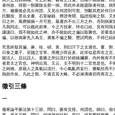
者何故。得那一類藥除去那一病。而此外未能盡除者何故。病
方。服藥後必見出何證。又見出何證則可愈。預斷其愈於何日
氏醫按、景岳全書、石室秘錄、辨證奇聞、臨證指南之類。又
日之外。風癆臌膈一月可愈。最遲亦不出三月之外。否則病家
凡我同志。可以鑑此前車。今之方技家。恃在口給。見有同我
謙讓曰。我不能如此之神。亦不能如此之偏以取勝也。若輩造
偏。以致病家先入為主。廣集不偏之醫。歷試罔效。不得已始
究竟終疑其偏。麻、桂、硝、黃。則曰汗下之太過也。薑、附
日食之棗子。至賤之甘草。用應少而反多。此等似是而非之言
能活人。且以誤人。蓋藥之所以流行於經絡臟腑。內外無有不
者君主之官也。神明出焉。又云。主不明則十二官危是也。不
之鈍物。原藉人之真氣以流行。今心氣亂而妄行。膽氣怯而不
熱狀作矣。凡此之類。不過言其大略。不必淋漓痛切而再言之
徵引三條
一
傷寒論平脈法第十三節。問曰。脈有災怪。何謂也。師曰。假
異。是名災怪。問曰。何緣得此吐利。答曰。或有舊時服藥。