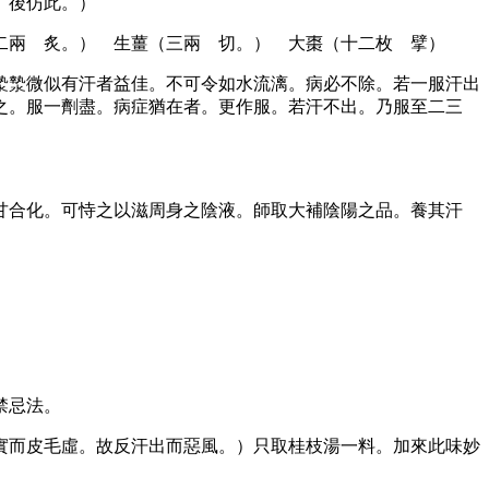
。後仿此。）
二兩 炙。） 生薑（三兩 切。） 大棗（十二枚 擘）
漐漐微似有汗者益佳。不可令如水流漓。病必不除。若一服汗出
之。服一劑盡。病症猶在者。更作服。若汗不出。乃服至二三
甘合化。可恃之以滋周身之陰液。師取大補陰陽之品。養其汗
禁忌法。
實而皮毛虛。故反汗出而惡風。）只取桂枝湯一料。加來此味妙