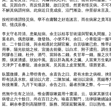
戒。災因自作。而反怪及醫。故曰災怪。然更有怪災病。不可
不解其病謂何病。此病近日竟成疫。沿門漸染。仲景卻未言及
按程郊倩謂怪災病。孽不在庸醫之好造謠言。而在病家之貴耳
耶。憶戊辰春。
李太守名符清。患氣短病。余主以桂苓甘術湯與腎氣丸間服。
葉名鈞。偶患咳嗽。微發熱。小便不利。余曰。小青龍湯一服
佐。二十餘日後。與余相遇於北關官廨。自言咳嗽已愈。惟早
用事。陽光欲熄之候。宜拋去前藥。以白朮、附子濃煎。調生
阿膠各三錢。杜仲、酒芍、當歸各二錢。炙甘草一錢。服之次
際。痰涎湧盛。狀如中風。蓋以肝為風木之臟。人當東方生氣
天津尹丁名攀龍。過余旅寓。見其面上皮里黧黑。環唇更甚。
臥蠶微腫。鼻上帶些青色。余直告之曰。君有水飲之病根。挾
即有談及水飲。緩治以六君、二陳加減。峻治以滾痰、黑錫專
秋後漸重。九月下旬邀診。余告之曰。曏者所陳之弊。今一一
然無中生有之治法。惟金匱咳嗽篇用十棗湯。云。咳家其脈弦
病發止六十餘日。尚在百日之內。喻嘉言醫門，法律咳嗽續論
延。嗣余奉委到高陽辦理、賑務。聞渠延醫滿座。日以熟地、