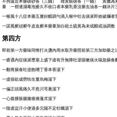
不拘遠近本藥硃砂各（三錢） 雄黃銀硃各（一錢） 黃臘為
量 一褶邊濕毒泡瘡久不收口者本藥乳香沒藥去油各一錢冰片
一喉風十八症本藥五釐好醋調勻滴入喉中吐去痰涎即效破爛者
一諾風癬頑癬牛皮血癬本藥量加白砒土硫黃為末或醋或油調敷
第四方
即前第一方藥味同惟打火盞內用水取升藥照前第三方加助藥之
一瘡遇內症痰涎壅塞上盛下虛有升無降吐逆咳嗽痰火喘急膈食
一翻胃膈食吐逆飽嘈丁香本香湯下
一虛損欲成勞怯生薑烏梅湯下
一偏正頭風痛久不愈川芎蔥湯下
一心腹腫脹腿膝痠痛蓬朮湯下
一陰虛盜汗小便過多元陽不足牡蠣湯下