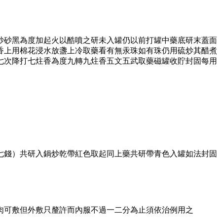
炒砂黑為度加起火以酷噴之研未入罐仍以前打罐中藥底研末蓋面
香上用棉花浸水放盞上冷取藥看有無汞珠如有珠仍用硫炒其醋煮
七次降打七炷香為度九轉九炷香五文五武取藥磁罐收貯封固每用
七錢）共研入鍋炒乾帶紅色取起同上藥共研帶青色入罐如法封固
肉可敷但外敷只釐許而內服不過一二分為止須依治例用之