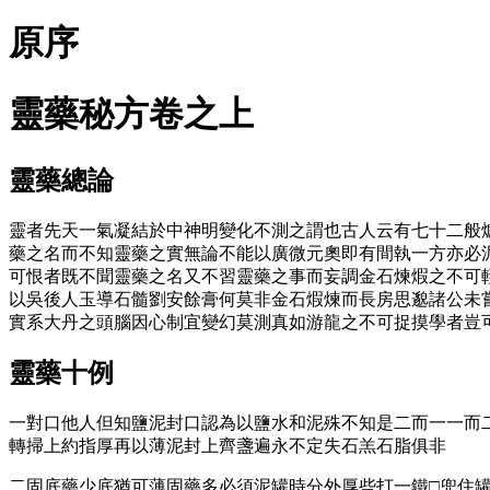
原序
靈藥秘方卷之上
靈藥總論
靈者先天一氣凝結於中神明變化不測之謂也古人云有七十二般
藥之名而不知靈藥之實無論不能以廣微元奧即有間執一方亦必
可恨者既不聞靈藥之名又不習靈藥之事而妄調金石煉煆之不可
以吳後人玉導石髓劉安餘膏何莫非金石煆煉而長房思邈諸公未
實系大丹之頭腦因心制宜變幻莫測真如游龍之不可捉摸學者豈
靈藥十例
一對口他人但知鹽泥封口認為以鹽水和泥殊不知是二而一一而
轉掃上約指厚再以薄泥封上齊盞遍永不定失石羔石脂俱非
二固底藥少底猶可薄固藥多必須泥罐時分外厚些打一鐵□兜住