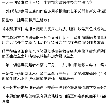
一凡一切瘡毒痛者只須回生散加六賢散依後六門法治之
一外點諸頑瘡惡毒腐肉作膿亦用並楊梅結毒不必問其新久淺深
回生散（腫毒初起用主發散）
番木鱉淨末四兩用水泡透去皮淨咀片少用麻油炒紫黃色以透為
右共為細末勻收固每服三分至五分止切不可多用預囑病者倘量
用之乃治外之要藥也凡治外症須分六門治往先痛而後腫者氣瘍
腫而後痛者形傷氣也喜怒風氣熱傷氣故先痛也寒傷形故先腫陰
病回生散主之加痛極或熱甚外加六賢散主之
一治一切惡毒初起者本藥（三分） 加川山甲殭蠶末各（一錢
一治偏正頭風麻木不仁等症本藥（三分） 加鬧楊花酒炒（半
部加牛膝木瓜四肢俱痛加感靈仙川烏草烏炮
各一分共研末每服好酒送下盡醉一渾身疥癩皮膚俱爛本藥三分
一中風癱瘓手足偏枯及麻風皮毛脫落口眼歪斜遍身瘋癩不知痛
為度