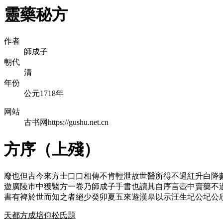
靈藥秘方
作者
師成子
朝代
清
年份
公元1718年
网站
古书网https://gushu.net.cn
方序（上殘）
廢也但古今來方士口口相傳不肯輕泄故世醫所得不過紅升白降
遊廣陵市中獲醫方一卷乃師成子手書也讀其自序言壺中賣藥不
書有裨於世而知之者絕少癸卯夏五來遊漢皋以示汪生圮公圮公
天都方成培仰松氏題