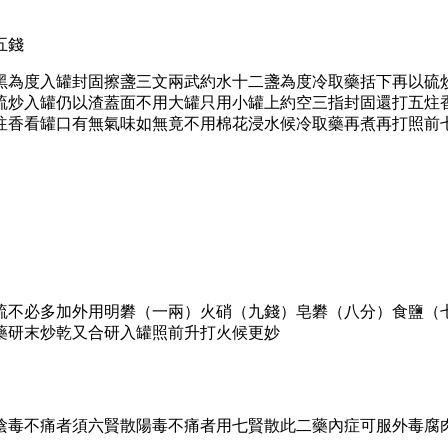
五錢
黑為度入罐封固擦盞三文兩武約水十二盞為度冷取藥括下再以硫
硫炒入罐仍以渣蓋面不用大罐只用小罐上約空三指封固還打五炷
炷香看罐口有無氣味如無竟不用棉花浸水候冷取藥再煮再打照前
硫不必多加外用明礬（一兩）火硝（九錢）皂礬（八分）食鹽（
藥研末炒乾又合研入罐照前升打火候更妙
陰毒不痛者須六賢散陽毒不痛者用七賢散此二藥內症可服外毒腐