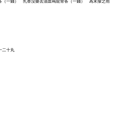
各（一錢） 乳香沒藥去油血竭龍骨各（一錢） 為末摻之雨
一二十丸