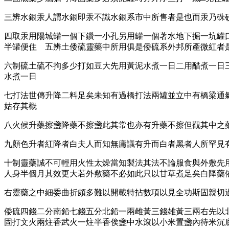
三辨水銀汞人謂水銀即汞不識水銀系市中所售者是也而汞乃硃
四取汞用陽城罐一個下鑽一小孔另用罐一個著水地下掘一坑罐
半罐便住 五辨土倭硫靈藥中所用俱是倭硫系外邦所產微紅者
六制硫土硫不拘多少打如豆大先用黃泥水煮一日二用醋煮一日
水煮一日
七打法世傳升降二料足矣未知有過橋打法兩罐並立中有橋梁通
姑存其概
八火候升藥擦盞降藥不擦盞此其常也亦有升藥不擦但觀其中之
九顏色升者紅降者白夫人而知無庸議有升而白者黑者人所罕見
十制靈藥誠不可輕用火性太燥當知製法其法不論服食與外敷先
人身半個月其效更大若外敷藥不必如此只以甘草煮足矣白降藥
右靈藥之中細委曲折頗多難以開載特拈數項以見全功斯固親切
倭硫四錢二分南鉛七錢五分北鉛一兩雌黃三錢雄黃三兩右先以
固打文火兩炷香武火一炷半香俟盞中水滾以小米置盞內待米沉