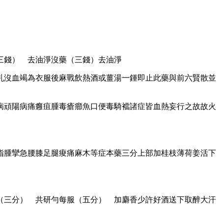
三錢） 去油淨沒藥（三錢）去油淨
乳沒血竭為衣服後麻戰飲熱酒或薑湯一鍾即止此藥與前六賢散並
病頑陽病痛癰疽腫毒瘡癤魚口便毒騎襠諸症皆血熱妄行之故故火
指腫攣急腰膝足腿痠痛麻木等症本藥三分上部加桂枝薄荷姜活下
（三分） 共研勻每服（五分） 加麝香少許好酒送下取醉大汗