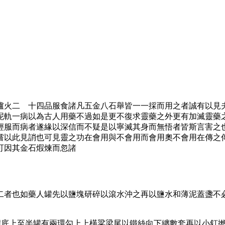
爐火二 十四品服食諸凡五金八石舉皆一一採而用之者誠有以見
泥軌一病以為古人用藥不過如是更不復求靈藥之外更有加滅靈藥
輕服而病者遂緣以深信而不疑是以寧滅其身而無悟者皆斯言害之
嘗以此見誚也可見靈之功在會用與不會用而會用奧不會用在傳之
可因其金石煆煉而忽諸
二者也如藥人罐先以鹽塊研碎以滾水沖之再以鹽水和薄泥蓋盞不
罐底上至半罐有兩環勾上上橫粱梁尾以鐵絲向下纏數套再以小釘