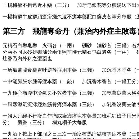
一楊梅瘡不拘遠近本藥（三分） 加牙皂銀花等分煎湯送下出
一楊梅癬牛皮癬頑瘡疥癩久遠不瘥本藥配白癬皮各等分每服（
第三方 飛龍奪命丹（兼治內外症主敗毒
元精石白礬皂礬 火硝各（二兩） 硼砂 滷砂各（三錢）右
分兩不同汞砂雄硼滷分兩俱照前惟元精石皂白礬各（一兩） 
炷香乃內外科之聖藥也
一瘡瘍兼膈食翻胃吐逆等症用本藥（三錢） 加沉香木香各（
一中滿臌脹水腫等症本藥（二錢） 加沉香木香各（一錢五分
一九種心痛腹中冷氣久不效者本藥（三錢） 加乾薑良薑大椒
一風寒濕氣流滯經絡筋骨疼痛本藥（三錢） 加乳香沒藥去油
一婦人月經不行瘀血作痛或癥瘕痞塊本藥量加班毛紅娘子用米
分） 麝香（三分） 糊丸桐子大每服
一丸酒下按上下部服之日三次一治痰核馬疔結核等症本藥（三