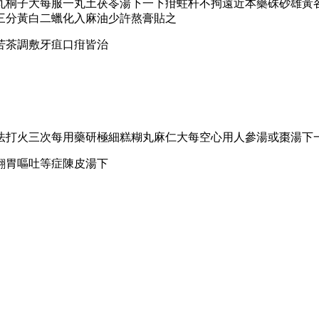
丸桐子大每服一丸土茯苓湯下一下疳蛀杆不拘遠近本藥硃砂雄黃
三分黃白二蠟化入麻油少許熬膏貼之
苦茶調敷牙疽口疳皆治
法打火三次每用藥研極細糕糊丸麻仁大每空心用人參湯或棗湯下
翻胃嘔吐等症陳皮湯下