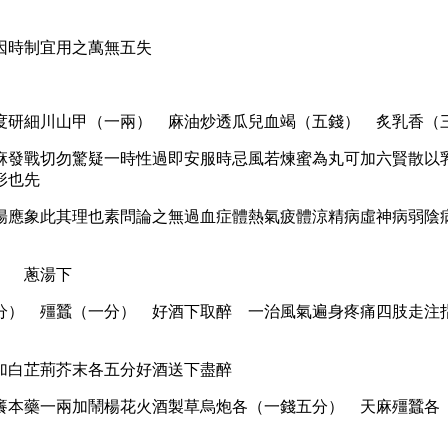
因時制宜用之萬無五失
度研細川山甲（一兩） 麻油炒透瓜兒血竭（五錢） 炙乳香（
麻發戰切勿驚疑一時性過即安服時忌風若煉蜜為丸可加六賢散以
形也先
陽應象此其理也素問論之無過血症體熱氣疲體涼精病虛神病弱陰
） 蔥湯下
分） 殭蠶（一分） 好酒下取醉 一治風氣遍身疼痛四肢走注
加白芷荊芥末各五分好酒送下盡醉
癢本藥一兩加鬧楊花火酒製草烏炮各（一錢五分） 天麻殭蠶各