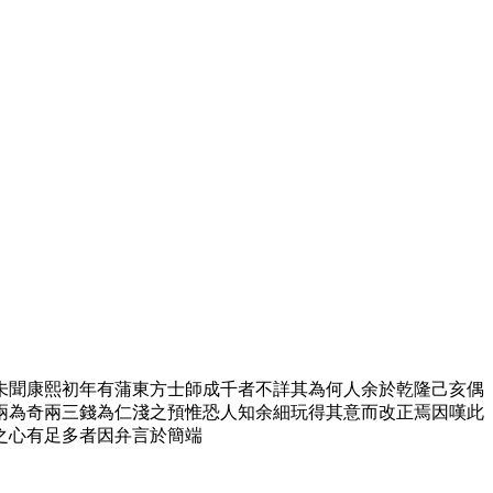
未聞康熙初年有蒲東方士師成千者不詳其為何人余於乾隆己亥偶
兩為奇兩三錢為仁淺之預惟恐人知余細玩得其意而改正焉因嘆此
之心有足多者因弁言於簡端