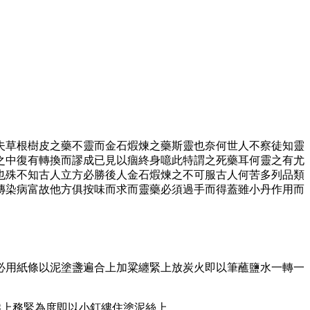
夫草根樹皮之藥不靈而金石煆煉之藥斯靈也奈何世人不察徒知靈
之中復有轉換而謬成已見以痼終身噫此特謂之死藥耳何靈之有尤
也殊不知古人立方必勝後人金石煆煉之不可服古人何苦多列品類
傳染病富故他方俱按味而求而靈藥必須過手而得蓋雖小丹作用而
必用紙條以泥塗盞遍合上加粱纏緊上放炭火即以筆蘸鹽水一轉一
撚上務緊為度即以小釘縷住塗泥絲上