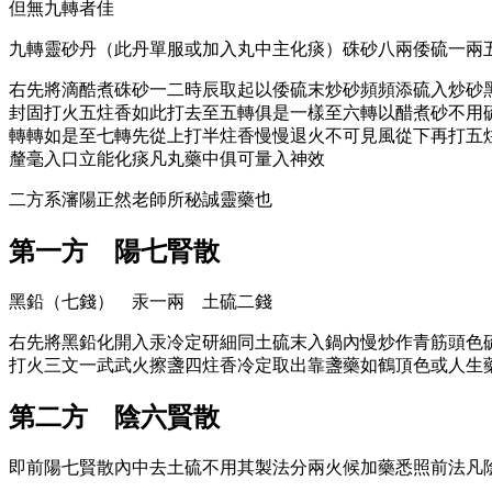
但無九轉者佳
九轉靈砂丹（此丹單服或加入丸中主化痰）硃砂八兩倭硫一兩
右先將滴酷煮硃砂一二時辰取起以倭硫末炒砂頻頻添硫入炒砂
封固打火五炷香如此打去至五轉俱是一樣至六轉以醋煮砂不用
轉轉如是至七轉先從上打半炷香慢慢退火不可見風從下再打五
釐毫入口立能化痰凡丸藥中俱可量入神效
二方系瀋陽正然老師所秘誠靈藥也
第一方 陽七腎散
黑鉛（七錢） 汞一兩 土硫二錢
右先將黑鉛化開入汞冷定研細同土硫末入鍋內慢炒作青筋頭色
打火三文一武武火擦盞四炷香冷定取出靠盞藥如鶴頂色或人生
第二方 陰六賢散
即前陽七賢散內中去土硫不用其製法分兩火候加藥悉照前法凡