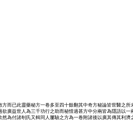
數方而已此靈藥秘方一卷多至四十餘翻其中奇方秘論皆世醫之所
過欲廣益世人為三千功行之助而秘惜過甚方中分兩皆為隱語以一
欣然為付諸剞氏又輯同人屢驗之方為一卷附諸後以廣其傳其利濟