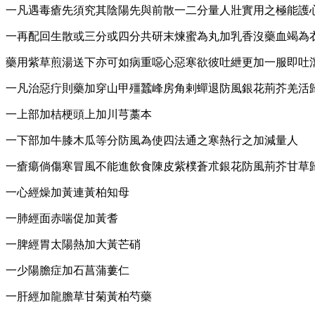
一凡遇毒瘡先須究其陰陽先與前散一二分量人壯實用之極能護
一再配回生散或三分或四分共研末煉蜜為丸加乳香沒藥血竭為
藥用紫草煎湯送下亦可如病重噁心惡寒欲彼吐紲更加一服即吐
一凡治惡疔則藥加穿山甲殭蠶峰房角剌蟬退防風銀花荊芥羌活
一上部加桔梗頭上加川芎藁本
一下部加牛膝木瓜等分防風為使四法通之寒熱行之加減量人
一瘡瘍倘傷寒冒風不能進飲食陳皮紫樸蒼朮銀花防風荊芥甘草
一心經燥加黃連黃柏知母
一肺經面赤喘促加黃耆
一脾經胃太陽熱加大黃芒硝
一少陽膽症加石菖蒲蔞仁
一肝經加龍膽草甘菊黃柏芍藥