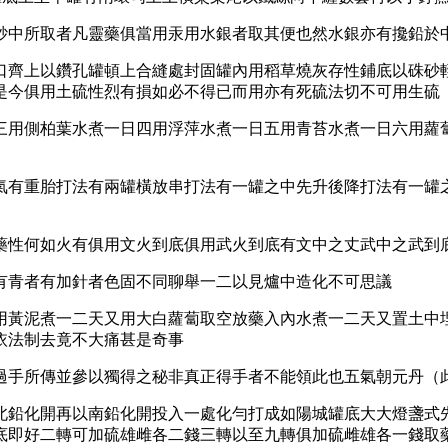
砂中所取者凡靈藥俱當用汞用水銀者取其便也然水銀亦有攙鉛於
口齊上以鑽孔罐頓上合縫處封固罐內用稻草燒灰存性鋪底以硃砂
是今俱用土硫性烈有損如必不得已而用亦有死硫法切不可用生硫
三用側柏葉水煮一日四用浮萍水煮一日五用青苔水煮一日六用蘿
氣有重胎打法有兩罐橫放串打法有一罐之中先升後降打法有一罐
藥性何如火有俱用文火到底俱用武火到底有文中之丈武中之武到
有青者有加針者色固不同聊舉一二以見爐中造化不可思議
用黃泥煮一二天又用大白蘿蔔取空放藥入內水煮一二天又置土中
依法制去竟不大痛甚是奇事
過手所傳並參以獨得之秘非真正得手者不能領此也五氣朝元丹（
北鉛化開再以南鉛化開投入一處化勻打成如陽城罐底大大燈盞式
底即好二轉可加硫雄雌各二錢三轉以至九轉俱加硫雌雄各一錢取