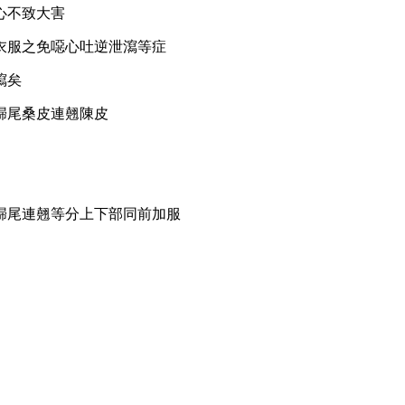
心不致大害
衣服之免噁心吐逆泄瀉等症
瀉矣
歸尾桑皮連翹陳皮
歸尾連翹等分上下部同前加服