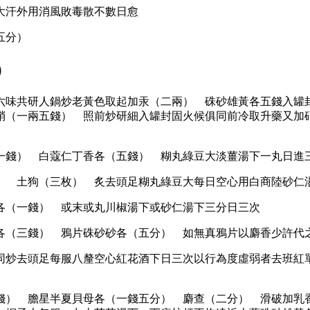
大汗外用消風敗毒散不數日愈
五分）
）
六味共研人鍋炒老黃色取起加汞（二兩） 硃砂雄黃各五錢入罐
硝（一兩五錢） 照前炒研細入罐封固火候俱同前冷取升藥又加
一錢） 白蔻仁丁香各（五錢） 糊丸綠豆大淡薑湯下一丸日進
） 土狗（三枚） 炙去頭足糊丸綠豆大每日空心用白商陸砂仁
各（一錢） 或末或丸川椒湯下或砂仁湯下三分日三次
各（三錢） 鴉片硃砂砂各（五分） 如無真鴉片以麝香少許代
同炒去頭足每服八釐空心紅花酒下日三次以行為度虛弱者去班紅
錢） 膽星半夏貝母各（一錢五分） 麝查（二分） 滑破加乳