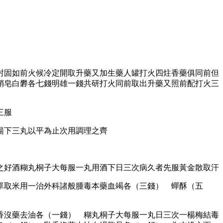
封固如前火候冷定開取升藥又加生藥人罐打火四炷香藥俱同前但
硝皂白礬各七錢明雄一錢共研打火同前取出升藥又照前配打火三
三服
湯下三丸以平為止次用調理之齊
之好酒糊丸桐子大每服一丸用酒下日三次病久者先服黃金散取汗
單取米用一治外科諸般腫毒本藥血竭各（三錢） 蟬酥（五
香沒藥去油各（一錢） 糊丸桐子大每服一丸日三次一楊梅結毒