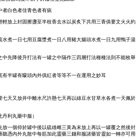
中者白色者佳青色者有疵
輕輕放上封固擦盞至半枝香去水以炭炙下共用三香俱要文火火約
蔔水煮一日七用豆腐漿煮一日八用豬大腸頭水煮一日九用鴨子湯
之中先降後升打法有一罐之中隔作三四層打法種種法則不能枚舉
底有半罐有矇頭內外俱紅者等等不一在運用之妙耳
埋七天又放井中離水尺許懸七天再以綠豆水甘草水各煮一天佩於
此丹利丸藥中服）
先放一個仰於罐中後以硫雄雌三黃為末放上再以一罐覆之然後封
藥聽憑內外丸散中每筋加此靈藥三錢和服諸藥皆靈如一轉亦可用