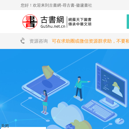
您好！欢迎来到古書網-尋古書-徽廬書社
资源咨询
可在求助圈或微信资源群求助，不要
关闭