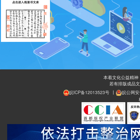
本着文化公益精神，
若有排版成品文
皖ICP备12013523号
丨
皖公网安备 