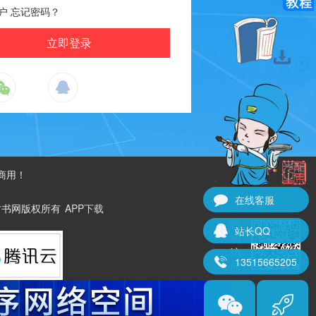
户
忘记密码？
商用！
在线客服
ved. 古书网版权所有
APP下载
扫
站长QQ
码
访
13515665205
问