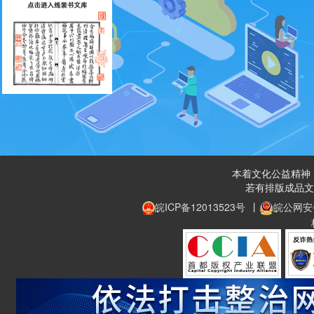
本着文化公益精神，
若有排版成品文
皖ICP备12013523号
丨
皖公网安备 