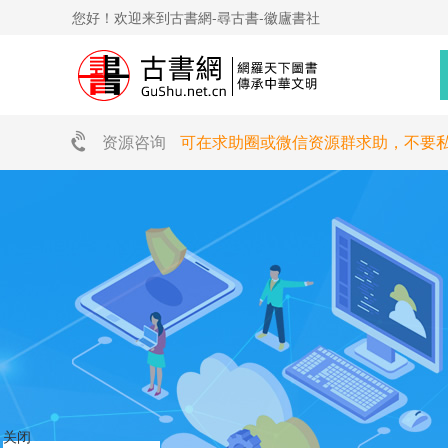
您好！欢迎来到古書網-尋古書-徽廬書社
资源咨询
可在求助圈或微信资源群求助，不要
关闭