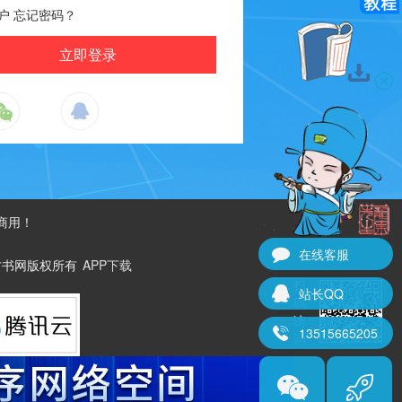
户
忘记密码？
商用！
在线客服
ved. 古书网版权所有
APP下载
扫
站长QQ
码
访
13515665205
问