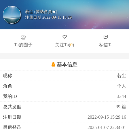
若尘 (贊助會員★)
注册日期 2022-09-15 15:29
Ta的圈子
关注Ta
(
0
)
私信Ta
基本信息
昵称
若尘
角色
个人
我的ID
3344
总共发贴
39 篇
注册日期
2022-09-15 15:29:16
最后登录
2025-01-07 22:34:01