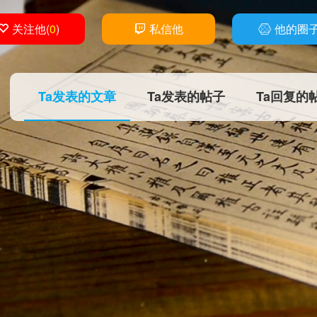
关注他
(
0
)
私信他
他的圈
Ta发表的文章
Ta发表的帖子
Ta回复的