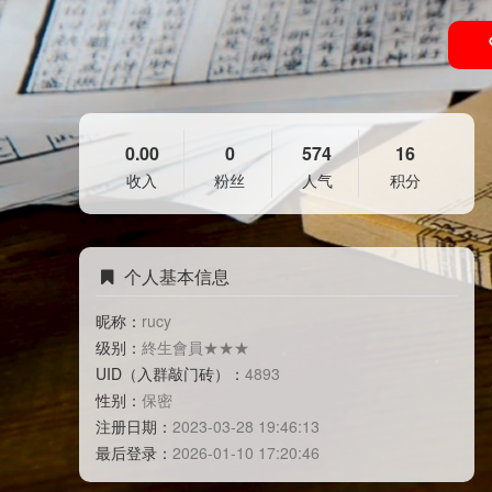
0.00
0
574
16
收入
粉丝
人气
积分
个人基本信息
昵称：
rucy
级别：
終生會員★★★
UID（入群敲门砖）：
4893
性别：
保密
注册日期：
2023-03-28 19:46:13
最后登录：
2026-01-10 17:20:46