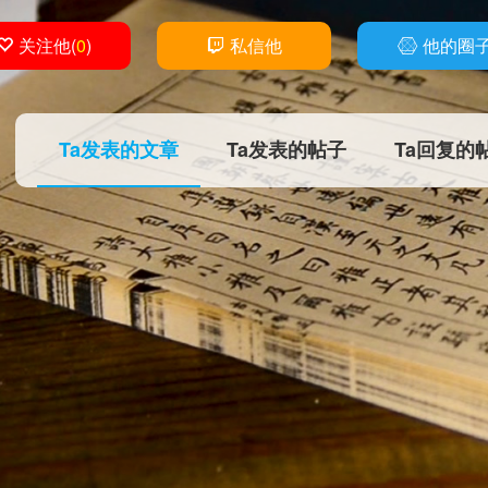
关注他
(
0
)
私信他
他的圈
Ta发表的文章
Ta发表的帖子
Ta回复的