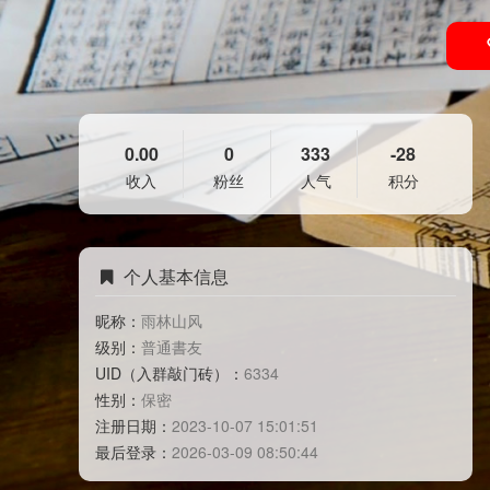
0.00
0
333
-28
收入
粉丝
人气
积分
个人基本信息
昵称：
雨林山风
级别：
普通書友
UID（入群敲门砖）：
6334
性别：
保密
注册日期：
2023-10-07 15:01:51
最后登录：
2026-03-09 08:50:44