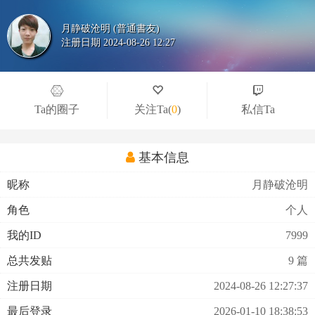
月静破沧明 (普通書友)
注册日期 2024-08-26 12:27
Ta的圈子
关注Ta
(
0
)
私信Ta
基本信息
昵称
月静破沧明
角色
个人
我的ID
7999
总共发贴
9 篇
注册日期
2024-08-26 12:27:37
最后登录
2026-01-10 18:38:53