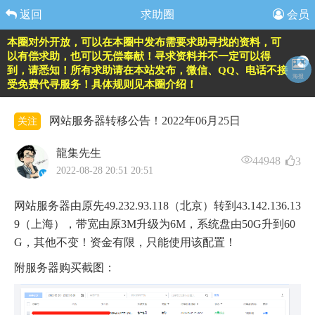
返回
求助圈
会员
本圈对外开放，可以在本圈中发布需要求助寻找的资料，可
以有偿求助，也可以无偿奉献！寻求资料并不一定可以得
到，请悉知！所有求助请在本站发布，微信、QQ、电话不接
海报
受免费代寻服务！具体规则见本圈介绍！
网站服务器转移公告！2022年06月25日
关注
龍集先生
44948
3
2022-08-28 20:51 20:51
网站服务器由原先49.232.93.118（北京）转到43.142.136.13
9（上海），带宽由原3M升级为6M，系统盘由50G升到60
G，其他不变！资金有限，只能使用该配置！
附服务器购买截图：