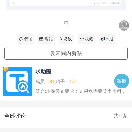
赏礼
评论
¥ 赏钱
收藏
举报
发表圈内新贴
求助圈
客服
电话
微信
微聊
TOP
QQ
成员：
83
贴子：
172
简介:本圈发布要求：如果您需要某个资料，
愿意有偿征集，标..
全部评论
共
0
条