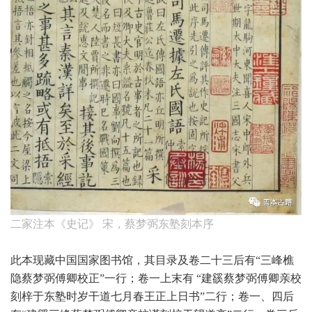
二家注本《史记》 宋，蔡梦弼东塾刻本序
此本现藏中国国家图书馆，其目录及卷二十三后有“三峰樵
隐蔡梦弼傅卿校正”一行；卷一上末有 “建豀蔡梦弼傅卿亲校
刻梓于东塾时岁干道七月春王正上日书”二行；卷一、四后