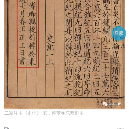
客服
电话
微信
微聊
TOP
QQ
二家注本《史记》 宋，蔡梦弼东塾刻本