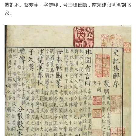
塾刻本。蔡梦弼，字傅卿，号三峰樵隐，南宋建阳著名刻书
家。