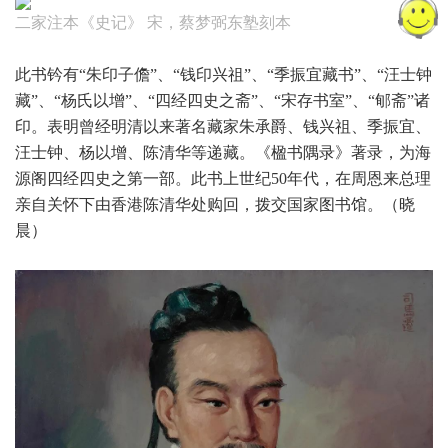
二家注本《史记》 宋，蔡梦弼东塾刻本
此书钤有“朱印子儋”、“钱印兴祖”、“季振宜藏书”、“汪士钟
藏”、“杨氏以增”、“四经四史之斋”、“宋存书室”、“郇斋”诸
印。表明曾经明清以来著名藏家朱承爵、钱兴祖、季振宜、
汪士钟、杨以增、陈清华等递藏。《楹书隅录》著录，为海
源阁四经四史之第一部。此书上世纪50年代，在周恩来总理
亲自关怀下由香港陈清华处购回，拨交国家图书馆。（晓
晨）