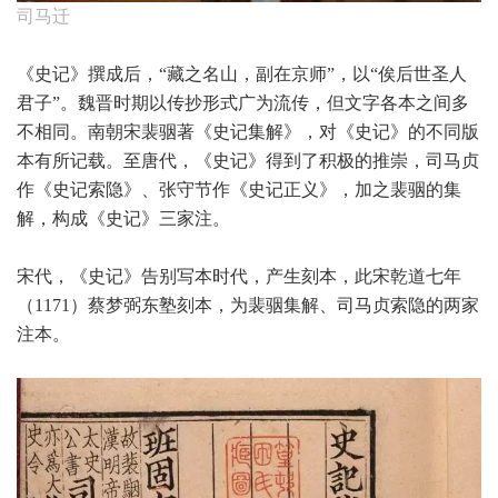
司马迁
《史记》撰成后，“藏之名山，副在京师”，以“俟后世圣人
君子”。魏晋时期以传抄形式广为流传，但文字各本之间多
不相同。南朝宋裴骃著《史记集解》，对《史记》的不同版
本有所记载。至唐代，《史记》得到了积极的推崇，司马贞
作《史记索隐》、张守节作《史记正义》，加之裴骃的集
解，构成《史记》三家注。
宋代，《史记》告别写本时代，产生刻本，此宋乾道七年
（1171）蔡梦弼东塾刻本，为裴骃集解、司马贞索隐的两家
注本。