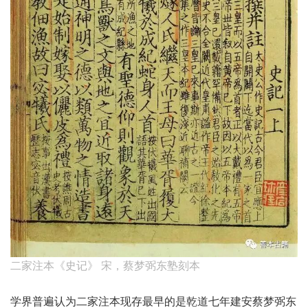
二家注本《史记》 宋，蔡梦弼东塾刻本
学界普遍认为二家注本现存最早的是乾道七年建安蔡梦弼东