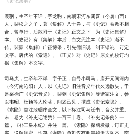
《史记集解》
裴骃，生卒年不详，字龙驹，南朝宋河东闻喜（今属山西）
人，裴松之之子，著《集解》八十卷，与《史记》卷数不相
合，曾单行，后散附于《史记》正文之下，为《史记集解》
本。《史记》有《集解》本后，白文无注本《史记》渐不
传。裴骃《集解》广征博采，引先儒旧说，纠正错讹，订定
文字。唐代的《索隐》、《正义》对《史记》原文的校订均
据《集解》本文字。
司马贞，生卒年不详，字子正，自号小司马，唐开元间河内
（今河南沁阳）人，以《史记》旧注音义年代久远散失，于
是采徐广《史记音义》、裴骃《史记集解》等诸家注文，参
以韦昭、杜预等人论著，间述己见，撰成《史记索隐》。
《索隐》首注裴骃序全文，以下标注司马迁书，音义并重。
末二卷为《补史记述赞》一百三十卷、《补史记条例》一
篇，《补三皇本纪》并注一篇。《索隐》探幽发微，订正史
实，说解详密。现存《索隐》单刻仅有明崇祯汲古阁本。南