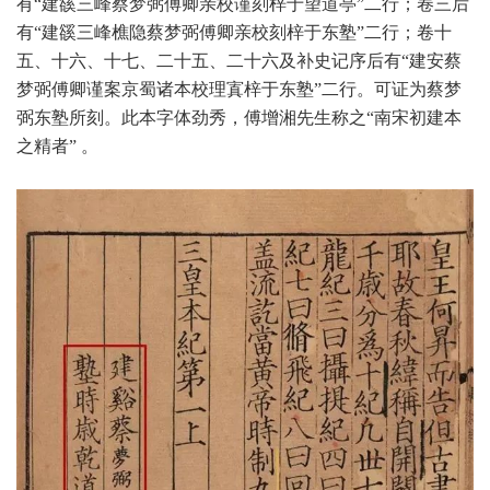
有“建豀三峰蔡梦弼傅卿亲校谨刻梓于望道亭”二行；卷三后
有“建豀三峰樵隐蔡梦弼傅卿亲校刻梓于东塾”二行；卷十
五、十六、十七、二十五、二十六及补史记序后有“建安蔡
梦弼傅卿谨案京蜀诸本校理寘梓于东塾”二行。可证为蔡梦
弼东塾所刻。此本字体劲秀，傅增湘先生称之“南宋初建本
之精者” 。