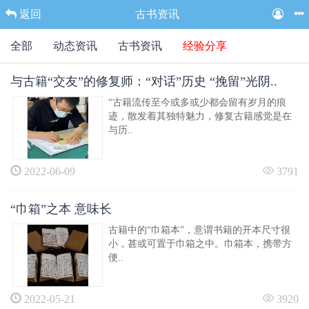
返回
古书资讯
全部
动态资讯
古书资讯
经验分享
与古籍“交友”的修复师：“对话”历史 “挽留”光阴..
“古籍流传至今或多或少都会留有岁月的痕
迹，散发着其独特魅力，修复古籍感觉是在
与历..
2022-06-09
3791
“巾箱”之本 意味长
古籍中的“巾箱本”，意谓书籍的开本尺寸很
小，甚或可置于巾箱之中。巾箱本，携带方
便..
2022-05-21
3920