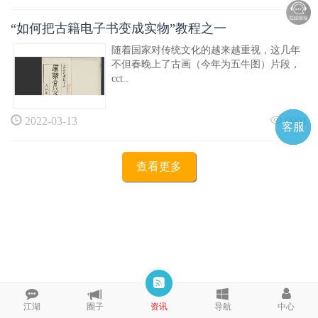
“如何把古籍电子书变成实物”教程之一
随着国家对传统文化的越来越重视，这几年
不但春晚上了古画（今年为五牛图）片段，
cct..
2022-03-13
6901
客服
电话
微信
微聊
TOP
QQ
查看更多
江湖
圈子
资讯
导航
中心