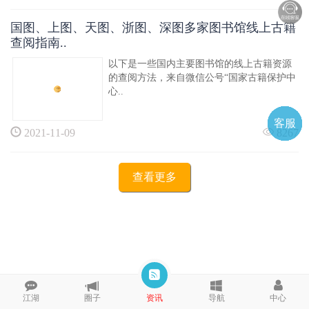
国图、上图、天图、浙图、深图多家图书馆线上古籍
查阅指南..
以下是一些国内主要图书馆的线上古籍资源
的查阅方法，来自微信公号“国家古籍保护中
心..
客服
电话
微信
微聊
TOP
QQ
2021-11-09
8267
查看更多
江湖
圈子
资讯
导航
中心