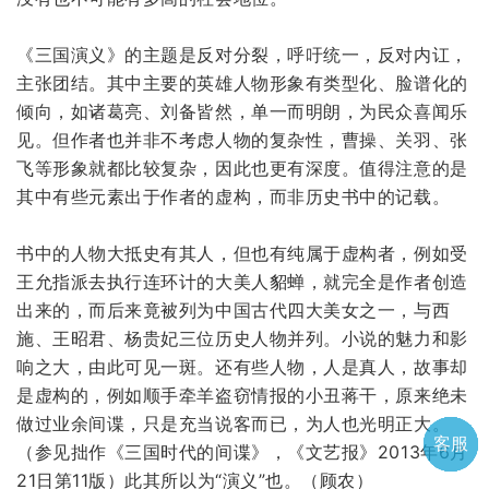
《三国演义》的主题是反对分裂，呼吁统一，反对内讧，
主张团结。其中主要的英雄人物形象有类型化、脸谱化的
倾向，如诸葛亮、刘备皆然，单一而明朗，为民众喜闻乐
见。但作者也并非不考虑人物的复杂性，曹操、关羽、张
飞等形象就都比较复杂，因此也更有深度。值得注意的是
其中有些元素出于作者的虚构，而非历史书中的记载。
书中的人物大抵史有其人，但也有纯属于虚构者，例如受
王允指派去执行连环计的大美人貂蝉，就完全是作者创造
出来的，而后来竟被列为中国古代四大美女之一，与西
施、王昭君、杨贵妃三位历史人物并列。小说的魅力和影
响之大，由此可见一斑。还有些人物，人是真人，故事却
是虚构的，例如顺手牵羊盗窃情报的小丑蒋干，原来绝未
做过业余间谍，只是充当说客而已，为人也光明正大。
客服
电话
微信
微聊
TOP
QQ
（参见拙作《三国时代的间谍》，《文艺报》2013年6月
21日第11版）此其所以为“演义”也。（顾农）