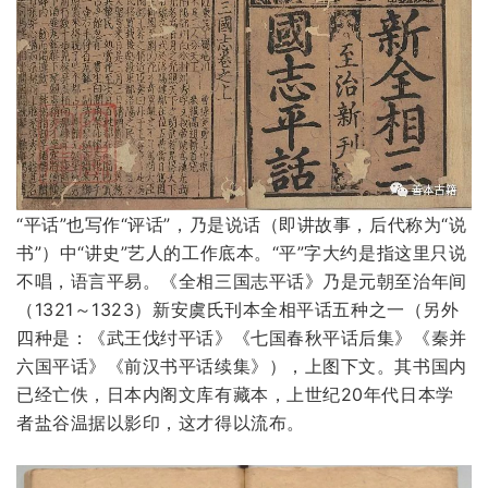
“平话”也写作“评话”，乃是说话（即讲故事，后代称为“说
书”）中“讲史”艺人的工作底本。“平”字大约是指这里只说
不唱，语言平易。《全相三国志平话》乃是元朝至治年间
（1321～1323）新安虞氏刊本全相平话五种之一（另外
四种是：《武王伐纣平话》《七国春秋平话后集》《秦并
六国平话》《前汉书平话续集》），上图下文。其书国内
已经亡佚，日本内阁文库有藏本，上世纪20年代日本学
者盐谷温据以影印，这才得以流布。