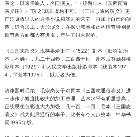
演之，以通俗谕人，名曰演义。”（雉衡山人《东西两晋
演义序》）“演之”就非虚构不可。《三国志通俗演义》更
广泛吸收过去的通俗小说和戏剧的营养，再加上自己的创
造，综合加工，大加演义，在据史叙事和虚构情节特别是
细节两方面都大有进境，产生了很大影响。
《三国志演义》现存嘉靖壬午（1522）刻本（旧称弘治
本，不确），凡二十四卷，二百四十则；此本后有涵芬楼
影印本（1929）和人民文学出版社影印本（线装本197
4，平装本1975），以后者为佳。
清康熙时毛纶、毛宗岗父子对原本《三国志通俗演义》进
一步作了幅度比较大的加工整理，艺术水平有明显提高，
正统思想色彩也大为加强，凡一百二十回，毛本《三国志
演义》成为此后通行的本子。此书有今人点校本，中华书
局1995年版。