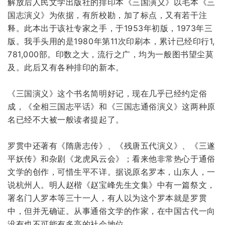
解放后人民文学出版社的排印本《三国演义》以毛本《三
国志演义》为依据，有所校勘，加了标点，又有若干注
释。此本出于该社专家之手，于1953年初版，1973年三
版。我手头用的是1980年第11次印刷本，累计已经印行1,
781,000部。印数之大，流行之广，均为一般图书望尘莫
及。此后又有各种排印的新本。
《三国演义》这个书名简明好记，现在几乎已经约定俗
成，《全相三国志平话》和《三国志通俗演义》这两种原
名已经不大被一般读者提起了。
罗贯中还著有《隋唐志传》、《残唐五代演义》、《三遂
平妖传》和杂剧《龙虎风云会》；看来他非常热心于通俗
文学的创作，可惜生平不详。据说原名罗本，山东人，一
说杭州人。明人赵楷《赵宝峰先生文集》中有一篇祭文，
署名门人罗本等三十一人，有人以为这个罗本就是罗贯
中，但并无确证。从事通俗文学的作家，在中国古代一向
没有也不可能有多高的社会地位。