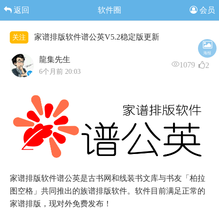
返回
软件圈
会员
家谱排版软件谱公英V5.2稳定版更新
关注
海报
龍集先生
1079
2
6个月前 20:03
家谱排版软件谱公英是
古书
网和
线装书
文库与书友「柏拉
图空格」共同推出的族谱排版软件。软件目前满足正常的
家谱排版，现对外免费发布！