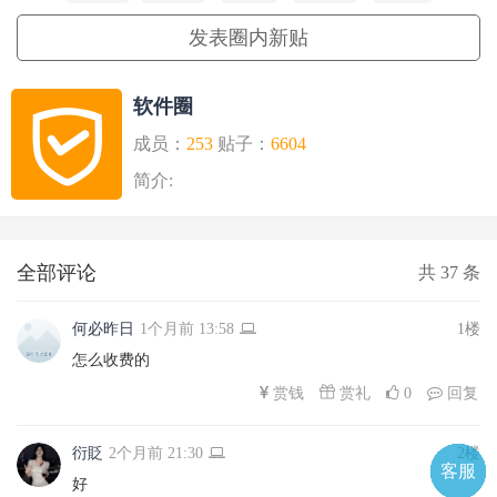
发表圈内新贴
软件圈
成员：
253
贴子：
6604
简介:
全部评论
共
37
条
何必昨日
1个月前 13:58
1楼
怎么收费的
赏礼
赏钱
0
回复
衍貶
2个月前 21:30
2楼
客服
电话
微信
微聊
TOP
QQ
好