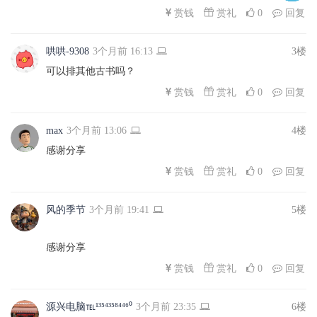
赏礼
赏钱
0
回复
哄哄-9308
3个月前 16:13
3楼
可以排其他古书吗？
赏礼
赏钱
0
回复
max
3个月前 13:06
4楼
感谢分享
赏礼
赏钱
0
回复
风的季节
3个月前 19:41
5楼
感谢分享
赏礼
赏钱
0
回复
源兴电脑℡¹³⁵⁴³⁵⁸⁴⁴⁶⁰
3个月前 23:35
6楼