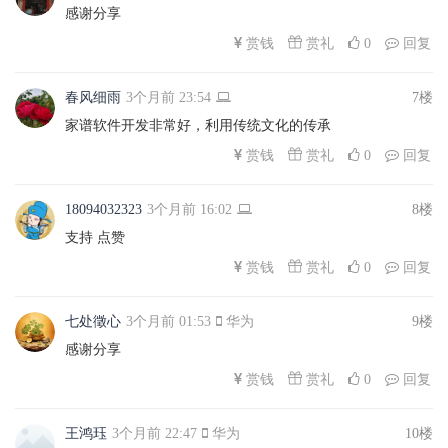
感谢分享
赏礼
赏钱
0
回复
春风细雨
3个月前 23:54
7楼
家谱软件开发非常好，利用传统文化的传承
赏礼
赏钱
0
回复
18094032323
3个月前 16:02
8楼
支持 点赞
赏礼
赏钱
0
回复
七处徵心
3个月前 01:53
华为
9楼
感谢分享
赏礼
赏钱
0
回复
王鸿珏
3个月前 22:47
华为
10楼