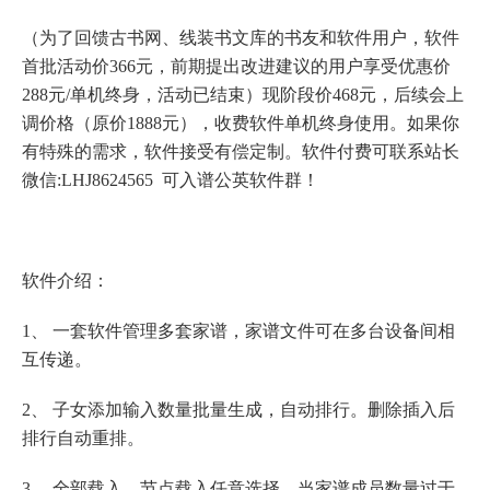
（为了回馈
古书
网、
线装书
文库的书友和软件用户，软件
首批活动价366元，前期提出改进建议的用户享受优惠价
288元/单机终身，活动已结束）现阶段价468元，后续会上
调价格（原价1888元），收费软件单机终身使用。如果你
有特殊的需求，软件接受有偿定制。软件付费可联系站长
微信:LHJ8624565 可入谱公英软件群！
软件介绍：
1、 一套软件管理多套家谱，家谱文件可在多台设备间相
互传递。
2、 子女添加输入数量批量生成，自动排行。删除插入后
排行自动重排。
3、 全部载入、节点载入任意选择。当家谱成员数量过于