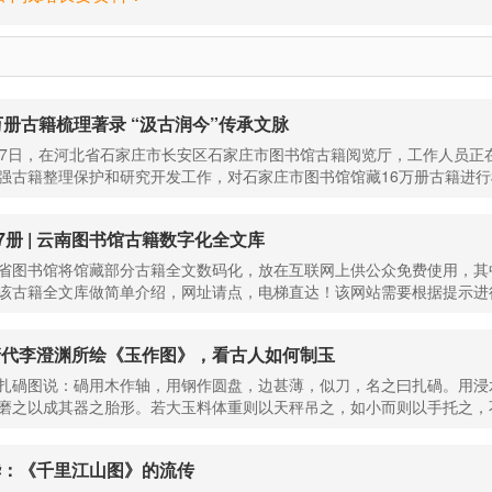
万册古籍梳理著录 “汲古润今”传承文脉
17日，在河北省石家庄市长安区石家庄市图书馆古籍阅览厅，工作人员
强古籍整理保护和研究开发工作，对石家庄市图书馆馆藏16万册古籍进行梳
67册 | 云南图书馆古籍数字化全文库
省图书馆将馆藏部分古籍全文数码化，放在互联网上供公众免费使用，其
该古籍全文库做简单介绍，网址请点，电梯直达！该网站需要根据提示进行
清代李澄渊所绘《玉作图》，看古人如何制玉
扎碢图说：碢用木作轴，用钢作圆盘，边甚薄，似刀，名之曰扎碢。用浸
磨之以成其器之胎形。若大玉料体重则以天秤吊之，如小而则以手托之，不
华：《千里江山图》的流传