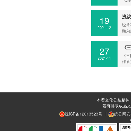
浅
19
经常
2021-12
颇为
《
27
《三
2021-11
作者
本着文化公益精神，
若有排版成品文
皖ICP备12013523号
丨
皖公网安备 