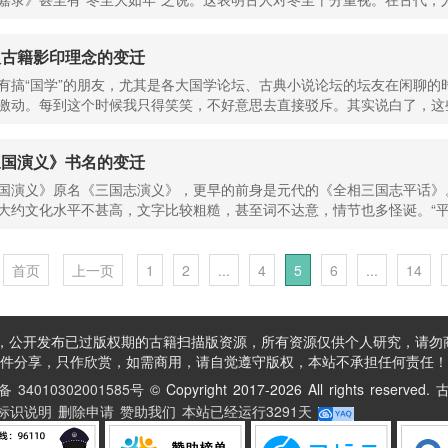
议古籍影印理念的变迁
有搞“国学”的朋友，尤其是各大国学论坛、古典小说论坛的坛友在闲聊
激动。每到这个时候我只得笑笑，不好意思去直接驳斥。其实说白了，这些
三国演义》书名的变迁
国演义》原名《三国志演义》，更早的前身是元代的《全相三国志平话》
大约文化水平不甚高，文字比较粗糙，甚至词不达意，情节也多怪诞。“平话
首页
上一页
1
2
...
4
5
6
...
14
公开发布已过版权期的古籍扫描版资源，所有资源仅供个人研究，请勿
件分享，只作欣赏，如需商用，请自觉遵守版权，本站不承担任何责任！
34010302001585号
©
Copyright 2017-2026 All rights reser
标识说明
删除申请
赞助我们
本站已经运行
3291天