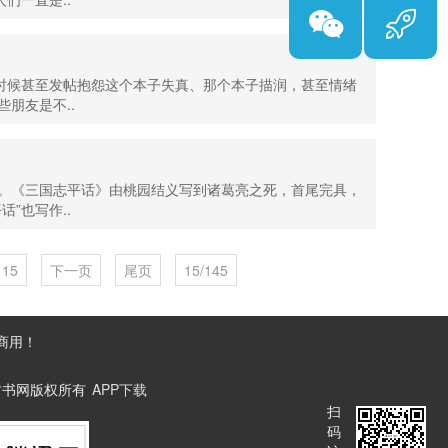
的时候甚至发帖抱怨这个本子失真、那个本子描润，甚至情绪
朋友是不..
。《三国志平话》由桃园结义写到诸葛亮之死，首尾完具，
”也写作..
15
下一页
尾页
15/145
商用！
ved. 古书网版权所有
APP下载
扫
码