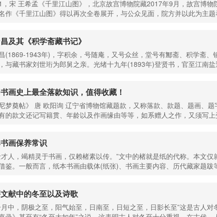
1，宋 王希孟《千里江山图》，北京故宫博物院藏2017年9月，故宫博物
名作《千里江山图》得以再次全卷展开，与公众见面，院方并以此为主题举
乃昌及其《积学斋藏书记》
昌(1869-1943年)，字积余，号随庵，又号众丝，堂号有鄦斋、积学
，与藏书家刘世珩为郎舅之亲。光绪十九年(1893年)登贤书，官至江南盐
国书画史上最全落款知识，值得收藏！
尼梦奠帖》 唐 欧阳询 辽宁省博物馆藏题款，又称落款、款题、题画、
有的款文还记写籍贯、年龄以及作画缘由等等，如系赠人之作，又须写上受
本书画保养常识
士才人，竭精灵于书画，仅赖楮素以传。”文中的楮就是纸的代称。本文
借鉴。一般而言，纸本书画由载体(纸张)、书画主要内容、历代藏家题跋等
籍文献中的冬至以及诗歌
一月中，阴极之至，阳气始至，日南至，日短之至，日影长至”这是古人
嘉录》甚至有“冬至大如年”之说。这表明古人对冬至十分重视。在古代，人