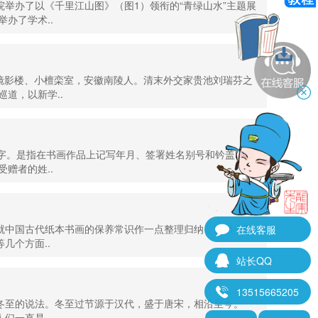
院举办了以《千里江山图》（图1）领衔的“青绿山水”主题展
办了学术..
斋、镜影楼、小檀栾室，安徽南陵人。清末外交家贵池刘瑞芬之
巡道，以新学..
题字。是指在书画作品上记写年月、签署姓名别号和钤盖印章
赠者的姓..
仅就中国古代纸本书画的保养常识作一点整理归纳，以供书画
在线客服
几个方面..
站长QQ
13515665205
对冬至的说法。冬至过节源于汉代，盛于唐宋，相沿至今。
们一直是..