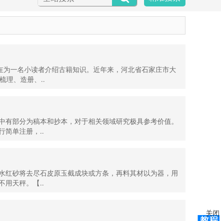
正在为一名小读者介绍古籍知识。近年来，河北省石家庄市大
理、造册、..
中有部分为稿本和抄本，对于相关领域研究极具参考价值。
简单注册，..
水红砂将去尽石皮原玉截成块或方条，再料其材以为器，用
用天秤。【..
关闭